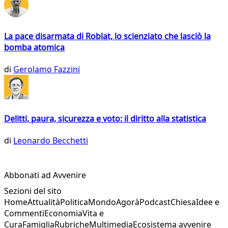
La pace disarmata di Roblat, lo scienziato che lasciò la
bomba atomica
di
Gerolamo Fazzini
Delitti, paura, sicurezza e voto: il diritto alla statistica
di
Leonardo Becchetti
Abbonati ad Avvenire
Sezioni del sito
Home
Attualità
Politica
Mondo
Agorà
Podcast
Chiesa
Idee e
Commenti
Economia
Vita e
Cura
Famiglia
Rubriche
Multimedia
Ecosistema avvenire