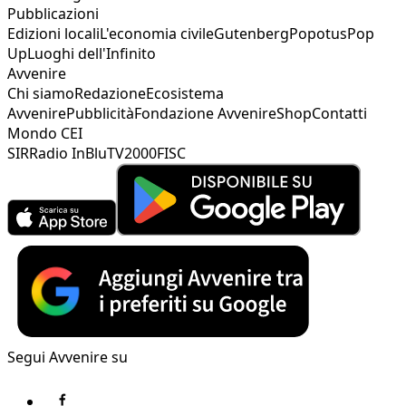
Pubblicazioni
Edizioni locali
L'economia civile
Gutenberg
Popotus
Pop
Up
Luoghi dell'Infinito
Avvenire
Chi siamo
Redazione
Ecosistema
Avvenire
Pubblicità
Fondazione Avvenire
Shop
Contatti
Mondo CEI
SIR
Radio InBlu
TV2000
FISC
Segui Avvenire su