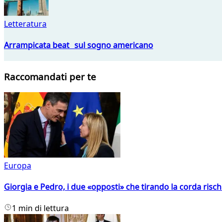
Letteratura
Arrampicata beat sul sogno americano
Raccomandati per te
Europa
Giorgia e Pedro, i due «opposti» che tirando la corda risc
1 min di lettura