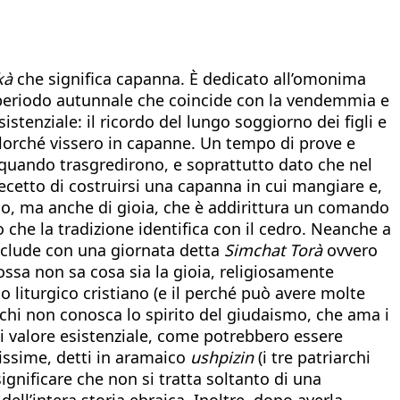
kà
che significa capanna. È dedicato all’omonima
 periodo autunnale che coincide con la vendemmia e
istenziale: il ricordo del lungo soggiorno dei figli e
 allorché vissero in capanne. Un tempo di prove e
e quando trasgredirono, e soprattutto dato che nel
recetto di costruirsi una capanna in cui mangiare e,
o, ma anche di gioia, che è addirittura un comando
 che la tradizione identifica con il cedro. Neanche a
onclude con una giornata detta
Simchat Torà
ovvero
dossa non sa cosa sia la gioia, religiosamente
o liturgico cristiano (e il perché può avere molte
a chi non conosca lo spirito del giudaismo, che ama i
di valore esistenziale, come potrebbero essere
rissime, detti in aramaico
ushpizin
(i tre patriarchi
ignificare che non si tratta soltanto di una
ell’intera storia ebraica. Inoltre, dopo averla