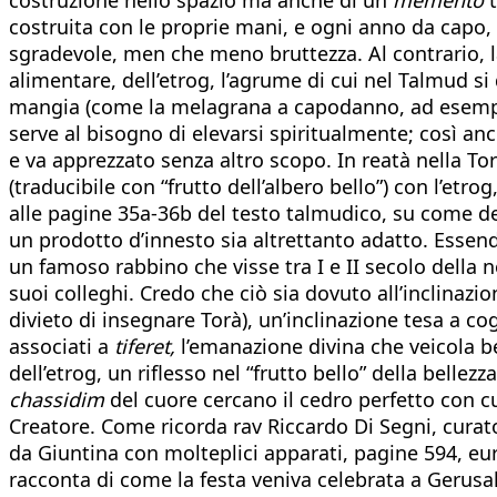
costruita con le proprie mani, e ogni anno da capo, s
sgradevole, men che meno bruttezza. Al contrario, l
alimentare, dell’etrog, l’agrume di cui nel Talmud si
mangia (come la melagrana a capodanno, ad esempio)?
serve al bisogno di elevarsi spiritualmente; così anch
e va apprezzato senza altro scopo. In reatà nella Tor
(traducibile con “frutto dell’albero bello”) con l’et
alle pagine 35a-36b del testo talmudico, su come deb
un prodotto d’innesto sia altrettanto adatto. Esse
un famoso rabbino che visse tra I e II secolo della n
suoi colleghi. Credo che ciò sia dovuto all’inclina
divieto di insegnare Torà), un’inclinazione tesa a cog
associati a
tiferet,
l’emanazione divina che veicola b
dell’etrog, un riflesso nel “frutto bello” della belle
chassidim
del cuore cercano il cedro perfetto con cu
Creatore. Come ricorda rav Riccardo Di Segni, curato
da Giuntina con molteplici apparati, pagine 594, euro
racconta di come la festa veniva celebrata a Gerusa