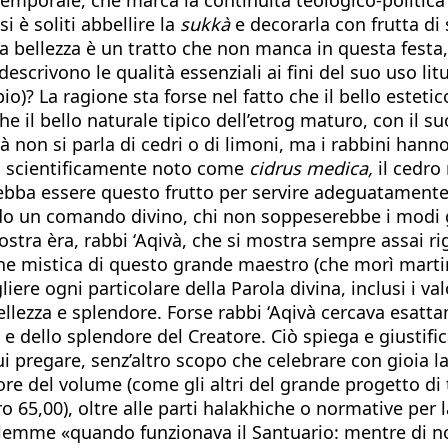
i è soliti abbellire la
sukkà
e decorarla con frutta di 
a bellezza è un tratto che non manca in questa festa
 descrivono le qualità essenziali ai fini del suo uso l
 La ragione sta forse nel fatto che il bello estetico
e il bello naturale tipico dell’etrog maturo, con il su
à non si parla di cedri o di limoni, ma i rabbini hanno
rog, scientificamente noto come
cidrus medica,
il cedro
ba essere questo frutto per servire adeguatamente al 
ndo un comando divino, chi non soppeserebbe i modi g
ostra èra, rabbi ‘Aqivà, che si mostra sempre assai ri
zione mistica di questo grande maestro (che morì mart
liere ogni particolare della Parola divina, inclusi i v
ellezza e splendore. Forse rabbi ‘Aqivà cercava esat
zza e dello splendore del Creatore. Ciò spiega e giustif
i pregare, senz’altro scopo che celebrare con gioia la
re del volume (come gli altri del grande progetto di 
 65,00), oltre alle parti halakhiche o normative per l
lemme «quando funzionava il Santuario: mentre di not