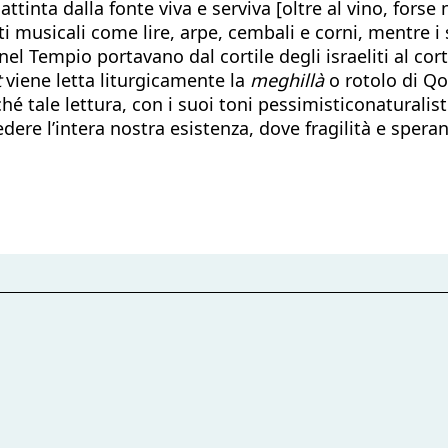
inta dalla fonte viva e serviva [oltre al vino, forse no
i musicali come lire, arpe, cembali e corni, mentre i
nel Tempio portavano dal cortile degli israeliti al cor
t
viene letta liturgicamente la
meghillà
o rotolo di Qoh
ché tale lettura, con i suoi toni pessimisticonaturalisti
dere l’intera nostra esistenza, dove fragilità e spera