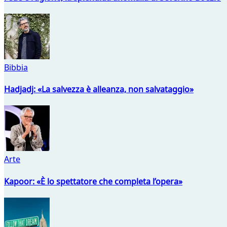
Bibbia
Hadjadj: «La salvezza è alleanza, non salvataggio»
Arte
Kapoor: «È lo spettatore che completa l’opera»