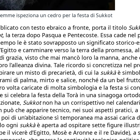
emme ispeziona un cedro per la festa di Sukkot
licato con testo ebraico a fronte, porta il titolo
Suk
t,
la terza dopo Pasqua e Pentecoste. Essa cade nel
 tempo le è stato sovrapposto un significato storico-es
dall’Egitto e camminare verso la terra della promessa,
he di grazia, visto che mai mancò loro la manna, anch
o l’alleanza divina. Tale ricordo si concretizza nel p
irare un misto di precarietà, di cui la
sukkà
è simbol
rami di palma, mirto e salice, nonché da un bel frutto
oro volta caricate di molta simbologia e la festa si c
ome si celebra la festa della Torà in una sinagoga orto
nzionate,
Sukkot
non ha un corrispettivo nel calendari
n può che apparire tecnico, nei suoi aspetti pratici, 
si poi di un’abitazione sì temporanea ma assai carica 
olo ogni
sukkà
è aperta ad ospitare sette figure illust
il vicerè d’Egitto, Mosè e Aronne e il re Davide), a s
emporale, che marca la continuità teologico-politica d