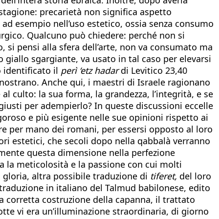
stagione: precarietà non significa aspetto
, ad esempio nell’uso estetico, ossia senza consumo
iturgico. Qualcuno può chiedere: perché non si
, si pensi alla sfera dell’arte, non va consumato ma
o giallo sgargiante, va usato in tal caso per elevarsi
 identificato il
perì ‘etz hadar
di Levitico 23,40
 nostrano. Anche qui, i maestri di Israele ragionano
culto: la sua forma, la grandezza, l’integrità, e se
iusti per adempierlo? In queste discussioni eccelle
goroso e più esigente nelle sue opinioni rispetto ai
ire per mano dei romani, per essersi opposto al loro
alori estetici, che secoli dopo nella qabbalà verranno
tamente questa dimensione nella perfezione
ica la meticolosità e la passione con cui molti
 gloria, altra possibile traduzione di
tiferet,
del loro
traduzione in italiano del Talmud babilonese, edito
a corretta costruzione della capanna, il trattato
te vi era un’illuminazione straordinaria, di giorno