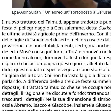
Epa/Abir Sultan | Un ebreo ultraortodosso a Gerusal
Il nuovo trattato del Talmud, appena tradotto e pubb
festa di pellegrinaggio a Gerusalemme, detta
Sukko
le ultime attività agricole prima dell’inverno. Con il
delle figlie di Israele nel deserto, nel loro uscire 
privazione, e di inevitabili lamenti, certo, ma anc
deserto Mosè consegnò loro la Torà e rinnovò con lor
come fanno alcuni, dormirvi. La festa dunque fa resp
esplicito che accompagna questi giorni, allietati da 
dirlo, queste quattro specie vegetali sono state a l
“la gioia della Torà”. Chi non ha visto la gioia di c
parlando. A differenza delle altre due feste summe
risposte). Il trattato talmudico che se ne occupa no
dettagli, li ragiona e ne discute a fondo: trattando
trascurati i dettagli? Nella sua dimensione di simb
ossia Abramo, Isacco e Giacobbe, insieme a Giuseppe 
costruzione nello spazio ma anche di un
memento
t