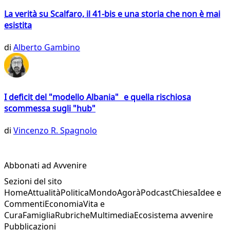
La verità su Scalfaro, il 41-bis e una storia che non è mai
esistita
di
Alberto Gambino
I deficit del "modello Albania" e quella rischiosa
scommessa sugli "hub"
di
Vincenzo R. Spagnolo
Abbonati ad Avvenire
Sezioni del sito
Home
Attualità
Politica
Mondo
Agorà
Podcast
Chiesa
Idee e
Commenti
Economia
Vita e
Cura
Famiglia
Rubriche
Multimedia
Ecosistema avvenire
Pubblicazioni