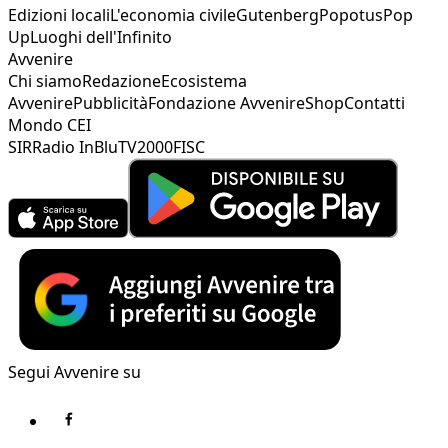
Edizioni locali
L'economia civile
Gutenberg
Popotus
Pop
Up
Luoghi dell'Infinito
Avvenire
Chi siamo
Redazione
Ecosistema
Avvenire
Pubblicità
Fondazione Avvenire
Shop
Contatti
Mondo CEI
SIR
Radio InBlu
TV2000
FISC
Segui Avvenire su