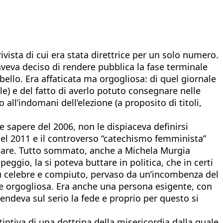
vista di cui era stata direttrice per un solo numero.
veva deciso di rendere pubblica la fase terminale
llo. Era affaticata ma orgogliosa: di quel giornale
ale) e del fatto di averlo potuto consegnare nelle
ll’indomani dell’elezione (a proposito di titoli,
 sapere del 2006, non le dispiaceva definirsi
 del 2011 e il controverso “catechismo femminista”
ssare. Tutto sommato, anche a Michela Murgia
ggio, la si poteva buttare in politica, che in certi
 più celebre e compiuto, pervaso da un’incombenza del
ssere orgogliosa. Era anche una persona esigente, con
rendeva sul serio la fede e proprio per questo si
intiva di una dottrina della misericordia dalla quale