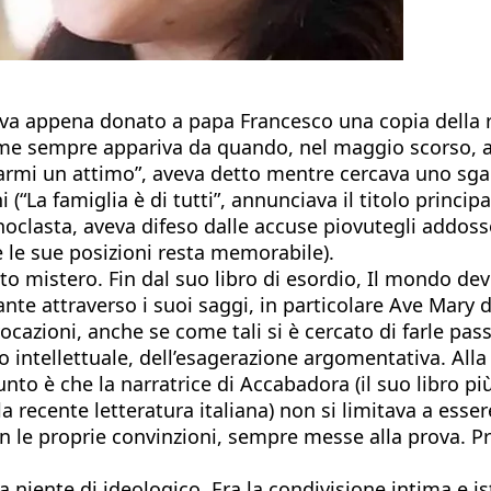
eva appena donato a papa Francesco una copia della ri
come sempre appariva da quando, nel maggio scorso, a
armi un attimo”, aveva detto mentre cercava uno sgabe
(“La famiglia è di tutti”, annunciava il titolo princip
clasta, aveva difeso dalle accuse piovutegli addosso a
e le sue posizioni resta memorabile).
 mistero. Fin dal suo libro di esordio, Il mondo deve
ante attraverso i suoi saggi, in particolare Ave Mary
azioni, anche se come tali si è cercato di farle pa
ntellettuale, dell’esagerazione argomentativa. Alla pe
 punto è che la narratrice di Accabadora (il suo libro
nella recente letteratura italiana) non si limitava a e
 con le proprie convinzioni, sempre messe alla prova. P
niente di ideologico. Era la condivisione intima e ist