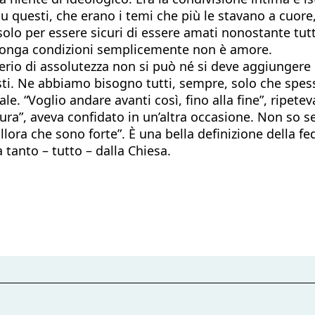
u questi, che erano i temi che più le stavano a cuor
solo per essere sicuri di essere amati nonostante tut
 ponga condizioni semplicemente non è amore.
iderio di assolutezza non si può né si deve aggiunger
isti. Ne abbiamo bisogno tutti, sempre, solo che spe
ale. “Voglio andare avanti così, fino alla fine”, ripet
ura”, aveva confidato in un’altra occasione. Non so s
ora che sono forte”. È una bella definizione della fede
 tanto – tutto – dalla Chiesa.