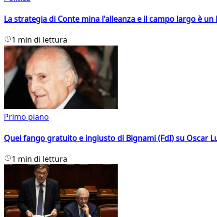
La strategia di Conte mina l'alleanza e il campo largo è un 
1 min di lettura
Primo piano
Quel fango gratuito e ingiusto di Bignami (FdI) su Oscar Lu
1 min di lettura