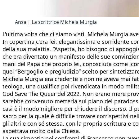
Ansa | La scrittrice Michela Murgia
L'ultima volta che ci siamo visti, Michela Murgia av
In copertina c’era lei, elegantissima e sorridente 
della sua malattia. “Aspetta, ho bisogno di appoggi
che era diventato un manifesto delle sue convinzioni 
mani del Papa che proprio lei, conosciuta come icono
quel “Bergoglio e pregiudizio” scelto per sintetizzar
Michela Murgia era credente e non ne aveva mai fatto
teologa, una qualifica poi rivendicata in modo milit
God Save The Queer del 2022. Non erano mere provoc
sarebbe convenuto metterla sul piano del paradosso i
casi è il modo migliore per chiudere il discorso. Il
sacro per la quale è difficile trovare corrispettivi 
gli altri e con sé stessa, con la propria scrittura e
aspettava molto dalla Chiesa.
La sua simpatia nei confronti di Francesco non aveva 