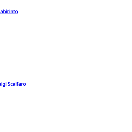
labirinto
igi Scalfaro