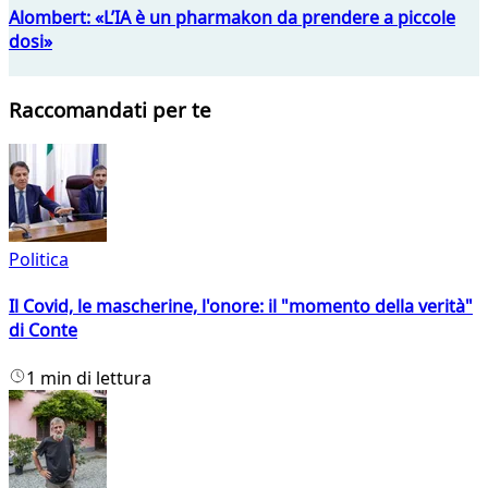
Alombert: «L’IA è un pharmakon da prendere a piccole
dosi»
Raccomandati per te
Politica
Il Covid, le mascherine, l'onore: il "momento della verità"
di Conte
1 min di lettura