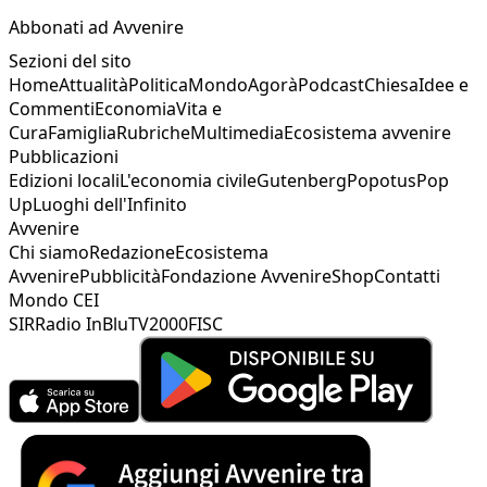
Abbonati ad Avvenire
Sezioni del sito
Home
Attualità
Politica
Mondo
Agorà
Podcast
Chiesa
Idee e
Commenti
Economia
Vita e
Cura
Famiglia
Rubriche
Multimedia
Ecosistema avvenire
Pubblicazioni
Edizioni locali
L'economia civile
Gutenberg
Popotus
Pop
Up
Luoghi dell'Infinito
Avvenire
Chi siamo
Redazione
Ecosistema
Avvenire
Pubblicità
Fondazione Avvenire
Shop
Contatti
Mondo CEI
SIR
Radio InBlu
TV2000
FISC