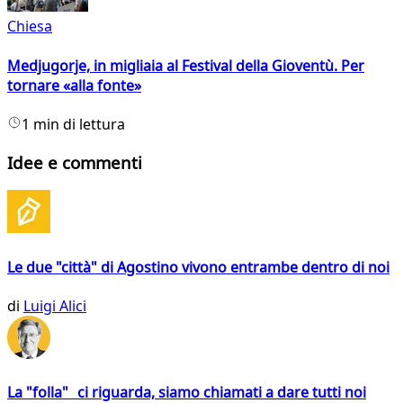
Chiesa
Medjugorje, in migliaia al Festival della Gioventù. Per
tornare «alla fonte»
1 min di lettura
Idee e commenti
Le due "città" di Agostino vivono entrambe dentro di noi
di
Luigi Alici
La "folla" ci riguarda, siamo chiamati a dare tutti noi