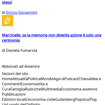
stessi
di
Enrico Giovannini
Marcinelle, se la memoria non diventa azione è solo una
cerimonia
di
Daniela Fumarola
Abbonati ad Avvenire
Sezioni del sito
Home
Attualità
Politica
Mondo
Agorà
Podcast
Chiesa
Idee e
Commenti
Economia
Vita e
Cura
Famiglia
Rubriche
Multimedia
Ecosistema avvenire
Pubblicazioni
Edizioni locali
L'economia civile
Gutenberg
Popotus
Pop
Up
Luoghi dell'Infinito