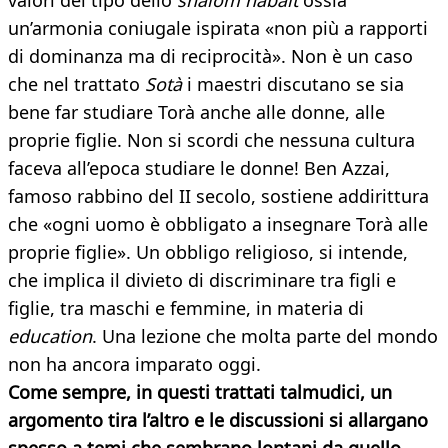
valori del tipo dello
shalom habait
ossia
un’armonia coniugale ispirata «non più a rapporti
di dominanza ma di reciprocità». Non è un caso
che nel trattato
Sotà
i maestri discutano se sia
bene far studiare Torà anche alle donne, alle
proprie figlie. Non si scordi che nessuna cultura
faceva all’epoca studiare le donne! Ben Azzai,
famoso rabbino del II secolo, sostiene addirittura
che «ogni uomo è obbligato a insegnare Torà alle
proprie figlie». Un obbligo religioso, si intende,
che implica il divieto di discriminare tra figli e
figlie, tra maschi e femmine, in materia di
education
. Una lezione che molta parte del mondo
non ha ancora imparato oggi.
Come sempre, in questi trattati talmudici, un
argomento tira l’altro e le discussioni si allargano