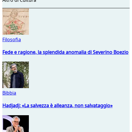
Filosofia
Fede e ragione, la splendida anomalia di Severino Boezio
Bibbia
Hadjadj: «La salvezza è alleanza, non salvataggio»