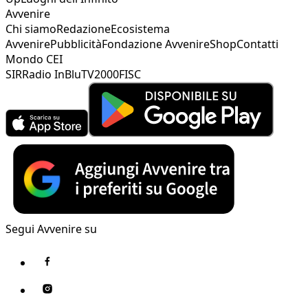
Avvenire
Chi siamo
Redazione
Ecosistema
Avvenire
Pubblicità
Fondazione Avvenire
Shop
Contatti
Mondo CEI
SIR
Radio InBlu
TV2000
FISC
Segui Avvenire su