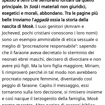
spesso a temi che sembrano lontani da quello
principale. In
Sotà
i materiali non giuridici,
esegetici e morali, abbondano. Tra le pagine più
belle troviamo l’
aggadà
ossia la storia della
nascita di Mosè.
I suoi genitori (Amram e
Jocheved, pochi cristiani conoscono i loro nomi)
sono un esempio ammirabile di etica sessuale o
meglio di “procreazione responsabile”: sapendo
che il faraone aveva decretato lo sterminio dei
neonati ebrei maschi, decisero di divorziare e non
avere più figli. Ma la loro figlia maggiore, Miriam,
li rimproverò perché in tal modo non avrebbero
procreato neppure femmine, diventando così
peggio di faraone. Capito il messaggio, essi
tornarono sulla loro decisione, si rimisero insieme
e così nacque il terzogenito della famiglia, Mosè