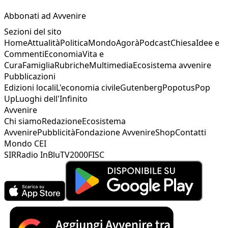
Abbonati ad Avvenire
Sezioni del sito
Home
Attualità
Politica
Mondo
Agorà
Podcast
Chiesa
Idee e
Commenti
Economia
Vita e
Cura
Famiglia
Rubriche
Multimedia
Ecosistema avvenire
Pubblicazioni
Edizioni locali
L'economia civile
Gutenberg
Popotus
Pop
Up
Luoghi dell'Infinito
Avvenire
Chi siamo
Redazione
Ecosistema
Avvenire
Pubblicità
Fondazione Avvenire
Shop
Contatti
Mondo CEI
SIR
Radio InBlu
TV2000
FISC