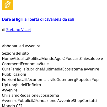
Dare ai figli la libertà di cavarsela da soli
di
Stefano Vicari
Abbonati ad Avvenire
Sezioni del sito
Home
Attualità
Politica
Mondo
Agorà
Podcast
Chiesa
Idee e
Commenti
Economia
Vita e
Cura
Famiglia
Rubriche
Multimedia
Ecosistema avvenire
Pubblicazioni
Edizioni locali
L'economia civile
Gutenberg
Popotus
Pop
Up
Luoghi dell'Infinito
Avvenire
Chi siamo
Redazione
Ecosistema
Avvenire
Pubblicità
Fondazione Avvenire
Shop
Contatti
Mondo CEI