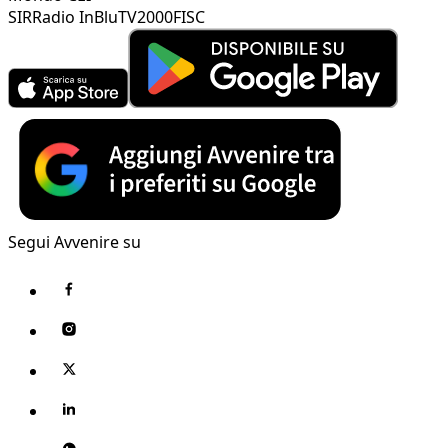
SIR
Radio InBlu
TV2000
FISC
Segui Avvenire su