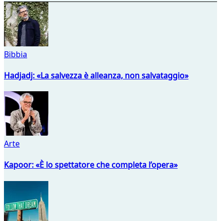
Bibbia
Hadjadj: «La salvezza è alleanza, non salvataggio»
Arte
Kapoor: «È lo spettatore che completa l’opera»