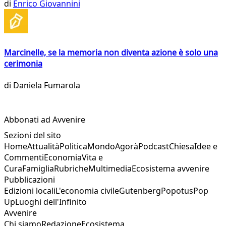
di
Enrico Giovannini
Marcinelle, se la memoria non diventa azione è solo una
cerimonia
di
Daniela Fumarola
Abbonati ad Avvenire
Sezioni del sito
Home
Attualità
Politica
Mondo
Agorà
Podcast
Chiesa
Idee e
Commenti
Economia
Vita e
Cura
Famiglia
Rubriche
Multimedia
Ecosistema avvenire
Pubblicazioni
Edizioni locali
L'economia civile
Gutenberg
Popotus
Pop
Up
Luoghi dell'Infinito
Avvenire
Chi siamo
Redazione
Ecosistema