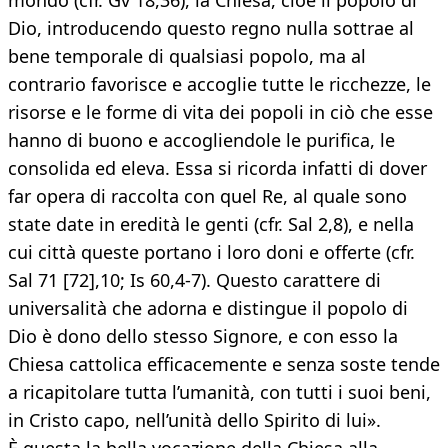
mondo (cfr. Gv 18,36), la Chiesa, cioè il popolo di
Dio, introducendo questo regno nulla sottrae al
bene temporale di qualsiasi popolo, ma al
contrario favorisce e accoglie tutte le ricchezze, le
risorse e le forme di vita dei popoli in ciò che esse
hanno di buono e accogliendole le purifica, le
consolida ed eleva. Essa si ricorda infatti di dover
far opera di raccolta con quel Re, al quale sono
state date in eredità le genti (cfr. Sal 2,8), e nella
cui città queste portano i loro doni e offerte (cfr.
Sal 71 [72],10; Is 60,4-7). Questo carattere di
universalità che adorna e distingue il popolo di
Dio è dono dello stesso Signore, e con esso la
Chiesa cattolica efficacemente e senza soste tende
a ricapitolare tutta l’umanità, con tutti i suoi beni,
in Cristo capo, nell’unità dello Spirito di lui».