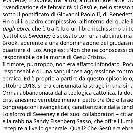
rivendicazione dell’ebraicità di Gesù e, nello stesso 
sotto il pontificato di Giovanni Paolo II, di Benedet
Fin qui il quadro complessivo, all’interno del quale 
dagli ebrei,
che è tra l’altro un libro ricchissimo di
(cattolico, Sweeney è sposato con una rabbina), ma 
Brook, aderente a una denominazione del giudaism
quartiere di Los Angeles: «Non che ne conoscessi di 
responsabile della morte di Gesù Cristo».
Il timore, purtroppo, non era affatto infondato. Poco
responsabile di una sanguinosa aggressione contro 
ebraica. Ed è proprio a partire da questo episodio o,
ottobre 2018, si era consumata la strage in una sin
Ormai abbandonata dalla teologica cattolica, la dottr
cristianesimo verrebbe meno il patto tra Dio e Israe
congregazioni evangelicali, caratterizzate dalla ten
Lo sforzo di Sweeney e dei suoi collaboratori – citi
e la rabbina Sandy Eisenberg Sasso, che offre illum
recepite a livello generale. Quali? Che Gesù era ebr