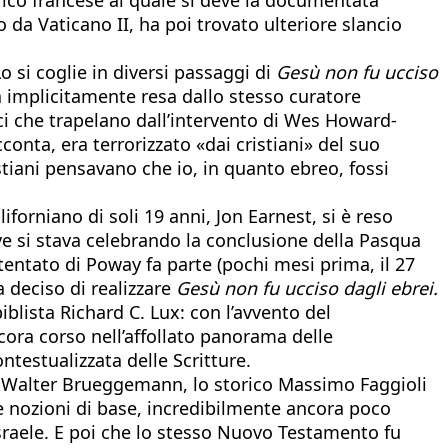
o da Vaticano II, ha poi trovato ulteriore slancio
o si coglie in diversi passaggi di
Gesù non fu ucciso
la implicitamente resa dallo stesso curatore
ci che trapelano dall’intervento di Wes Howard-
onta, era terrorizzato «dai cristiani» del suo
stiani pensavano che io, in quanto ebreo, fossi
forniano di soli 19 anni, Jon Earnest, si è reso
e si stava celebrando la conclusione della Pasqua
ttentato di Poway fa parte (pochi mesi prima, il 27
 deciso di realizzare
Gesù
non fu ucciso dagli ebrei.
iblista Richard C. Lux: con l’avvento del
cora corso nell’affollato panorama delle
ntestualizzata delle Scritture.
ista Walter Brueggemann, lo storico Massimo Faggioli
ne nozioni di base, incredibilmente ancora poco
Israele. E poi che lo stesso Nuovo Testamento fu