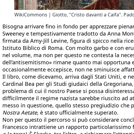
WikiCommons | Giotto, "Cristo davanti a Caifa". Pado
Bisogna arrivare fino in fondo per apprezzare pien
Sweeney e tempestivamente tradotto da Anna Montana
firmata da Amy-Jill Levine, figura di spicco nella r
Istituto Biblico di Roma. Con molto garbo e con erud
nel volume, ma non per questo ne contesta la necessit
dell’antisemitismo» rimane quanto mai opportuna e il
occasionalmente eccepisce, non ne sminuisce affatt
Il libro, come dicevamo, arriva dagli Stati Uniti, e 
Cardinal Bea per gli Studi giudaici della Gregoriana
problema di cui il nostro Paese si possa disinteressa
difficilmente il regime nazista sarebbe riuscito ad 
messo in questione, quello stesso pregiudizio che pe
Nostra Aetate,
è stato ufficialmente superato.
Non per questo il percorso si può considerare conc
Francesco intrattiene un rapporto particolarissimo f
e la terra).
È Skorka, tra l’altro, a richiamare l’atten