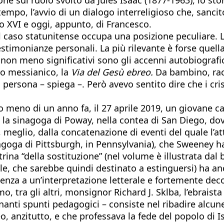
tempo, l’avvio di un dialogo interreligioso che, sancit
to XVI e oggi, appunto, di Francesco.
il caso statunitense occupa una posizione peculiare. L
 testimonianze personali. La più rilevante è forse quel
non meno significativi sono gli accenni autobiografi
o messianico, la
Via del Gesù ebreo.
Da bambino, racc
persona – spiega –. Però avevo sentito dire che i cri
 meno di un anno fa, il 27 aprile 2019, un giovane cali
la sinagoga di Poway, nella contea di San Diego, dov
 meglio, dalla concatenazione di eventi del quale l’a
agoga di Pittsburgh, in Pennsylvania), che Sweeney ha
ina “della sostituzione” (nel volume è illustrata dal b
le, che sarebbe quindi destinato a estinguersi) ha an
denza a un’interpretazione letterale e fortemente deco
amo, tra gli altri, monsignor Richard J. Sklba, l’ebra
inanti spunti pedagogici – consiste nel ribadire alcu
eo, anzitutto, e che professava la fede del popolo di 