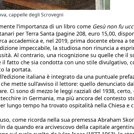
va, cappelle degli Scrovegni
amente l’importanza di un libro come
Gesù non fu ucci
ri per Terra Santa (pagine 208, euro 15,00, disponib
icerca accademica e, nel 2019, prima docente ebrea a 
izione impeccabile, la studiosa non rinuncia a esprim
à. Al contrario, una ricognizione su quelle che il sott
 fatto che sia condotta con uno stile divulgativo, con
o la portata.
nell’edizione italiana è integrato da una puntuale pref
, che mette sull’avviso il lettore: quello denunciato 
re. Ci sono di mezzo le leggi razziali del 1938, certo,
attecchire in Germania, ma più ancora del contesto sto
r lungo tempo ha trovato ospitalità nella Chiesa e ch
luso, come ricorda nella sua premessa Abraham Skorka
in da quando era arcivescovo della capitale argentina
zione sul ruolo svolto da Jules Isaac (1877-1963), lo s