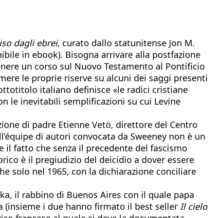
so dagli ebrei,
curato dallo statunitense Jon M.
ile in ebook). Bisogna arrivare alla postfazione
tenere un corso sul Nuovo Testamento al Pontificio
ere le proprie riserve su alcuni dei saggi presenti
otitolo italiano definisce «le radici cristiane
 le inevitabili semplificazioni su cui Levine
azione di padre Etienne Vetö, direttore del Centro
dall’équipe di autori convocata da Sweeney non è un
 e il fatto che senza il precedente del fascismo
rico è il pregiudizio del deicidio a dover essere
e solo nel 1965, con la dichiarazione conciliare
, il rabbino di Buenos Aires con il quale papa
 (insieme i due hanno firmato il best seller
Il cielo
torico francese al quale si deve la documentata