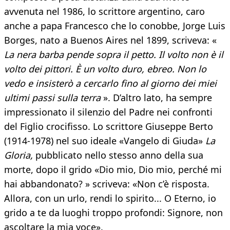
avvenuta nel 1986, lo scrittore argentino, caro
anche a papa Francesco che lo conobbe, Jorge Luis
Borges, nato a Buenos Aires nel 1899, scriveva: «
La nera barba pende sopra il petto.
Il volto non è il
volto dei pittori. È un volto duro, ebreo.
Non lo
vedo e insisterò a cercarlo fino al giorno dei miei
ultimi passi sulla
terra
». D’altro lato, ha sempre
impressionato il silenzio del Padre nei confronti
del Figlio crocifisso. Lo scrittore Giuseppe Berto
(1914-1978) nel suo ideale «Vangelo di Giuda»
La
Gloria,
pubblicato nello stesso anno della sua
morte, dopo il grido «Dio mio, Dio mio, perché mi
hai abbandonato? » scriveva: «Non c’è risposta.
Allora, con un urlo, rendi lo spirito... O Eterno, io
grido a te da luoghi troppo profondi: Signore, non
ascoltare la mia voce».