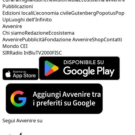
Pubblicazioni
Edizioni locali
L'economia civile
Gutenberg
Popotus
Pop
Up
Luoghi dell'Infinito
Avvenire
Chi siamo
Redazione
Ecosistema
Avvenire
Pubblicità
Fondazione Avvenire
Shop
Contatti
Mondo CEI
SIR
Radio InBlu
TV2000
FISC
Segui Avvenire su