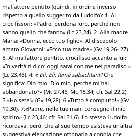
malfattore pentito (quindi, in ordine inverso
rispetto a quello suggerito da Ludolfo): 1. Ai
crocifissori: «Padre, perdona loro, perché non
sanno quello che fanno» (Lc 23,24). 2. Alla madre
Maria: «Donna, ecco tuo figlio». Al discepolo
amato Giovanni: «Ecco tua madre» (Gv 19,26- 27).
3. Al malfattore pentito, crocifisso accanto a lui:
«In verità ti dico: oggi sarai con me nel paradiso »
(Lc 23,43). 4. «
Elì, Elì, lemà sabachtani?
Che
significa: Dio mio, Dio mio, perché mi hai
abbandonato?» (Mt 27,46; Mc 15,34; cfr. Sal 22,2).
5.«Ho sete!» (Gv 19,28). 6.«Tutto è compiuto!» (Gv
19,30). 7.«Padre, nelle tue mani consegno il mio
spirito» (Lc 23,46; cfr. Sal 31,6). Lo stesso Ludolfo
ricordava, però, che al suo tempo esisteva un’altra
suggestiva elencazione ottonaria a coppia che