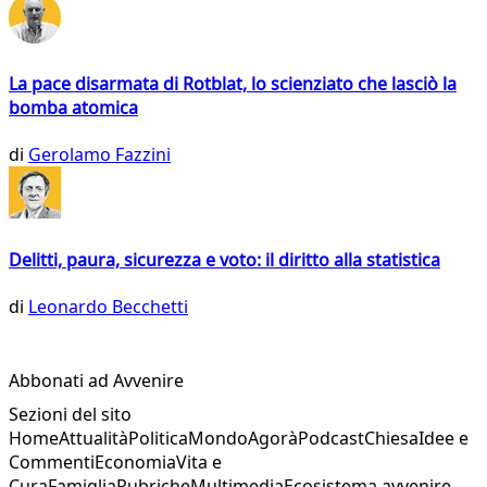
La pace disarmata di Rotblat, lo scienziato che lasciò la
bomba atomica
di
Gerolamo Fazzini
Delitti, paura, sicurezza e voto: il diritto alla statistica
di
Leonardo Becchetti
Abbonati ad Avvenire
Sezioni del sito
Home
Attualità
Politica
Mondo
Agorà
Podcast
Chiesa
Idee e
Commenti
Economia
Vita e
Cura
Famiglia
Rubriche
Multimedia
Ecosistema avvenire