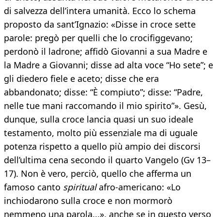
di salvezza dell’intera umanità. Ecco lo schema
proposto da sant’Ignazio: «Disse in croce sette
parole: pregò per quelli che lo crocifiggevano;
perdonò il ladrone; affidò Giovanni a sua Madre e
la Madre a Giovanni; disse ad alta voce “Ho sete”; e
gli diedero fiele e aceto; disse che era
abbandonato; disse: “È compiuto”; disse: “Padre,
nelle tue mani raccomando il mio spirito”». Gesù,
dunque, sulla croce lancia quasi un suo ideale
testamento, molto più essenziale ma di uguale
potenza rispetto a quello più ampio dei discorsi
dell’ultima cena secondo il quarto Vangelo (Gv 13–
17). Non è vero, perciò, quello che afferma un
famoso canto
spiritual
afro-americano: «Lo
inchiodarono sulla croce e non mormorò
nemmeno una parola...», anche se in questo verso