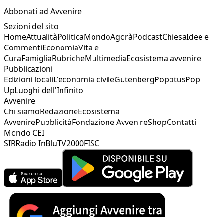
Abbonati ad Avvenire
Sezioni del sito
Home
Attualità
Politica
Mondo
Agorà
Podcast
Chiesa
Idee e
Commenti
Economia
Vita e
Cura
Famiglia
Rubriche
Multimedia
Ecosistema avvenire
Pubblicazioni
Edizioni locali
L'economia civile
Gutenberg
Popotus
Pop
Up
Luoghi dell'Infinito
Avvenire
Chi siamo
Redazione
Ecosistema
Avvenire
Pubblicità
Fondazione Avvenire
Shop
Contatti
Mondo CEI
SIR
Radio InBlu
TV2000
FISC