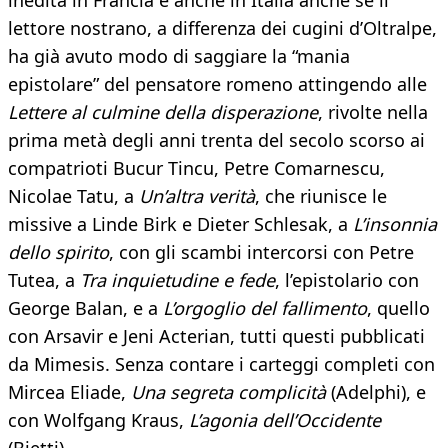
inedita in Francia e anche in Italia anche se il
lettore nostrano, a differenza dei cugini d’Oltralpe,
ha già avuto modo di saggiare la “mania
epistolare” del pensatore romeno attingendo alle
Lettere al culmine della disperazione
, rivolte nella
prima metà degli anni trenta del secolo scorso ai
compatrioti Bucur Tincu, Petre Comarnescu,
Nicolae Tatu, a
Un’altra verità
, che riunisce le
missive a Linde Birk e Dieter Schlesak, a
L’insonnia
dello spirito
, con gli scambi intercorsi con Petre
Tutea, a
Tra inquietudine e fede
, l’epistolario con
George Balan, e a
L’orgoglio del fallimento
, quello
con Arsavir e Jeni Acterian, tutti questi pubblicati
da Mimesis. Senza contare i carteggi completi con
Mircea Eliade,
Una segreta complicità
(Adelphi), e
con Wolfgang Kraus,
L’agonia dell’Occidente