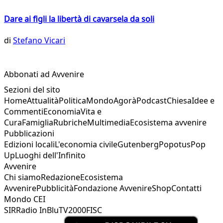
Dare ai figli la libertà di cavarsela da soli
di
Stefano Vicari
Abbonati ad Avvenire
Sezioni del sito
Home
Attualità
Politica
Mondo
Agorà
Podcast
Chiesa
Idee e
Commenti
Economia
Vita e
Cura
Famiglia
Rubriche
Multimedia
Ecosistema avvenire
Pubblicazioni
Edizioni locali
L'economia civile
Gutenberg
Popotus
Pop
Up
Luoghi dell'Infinito
Avvenire
Chi siamo
Redazione
Ecosistema
Avvenire
Pubblicità
Fondazione Avvenire
Shop
Contatti
Mondo CEI
SIR
Radio InBlu
TV2000
FISC