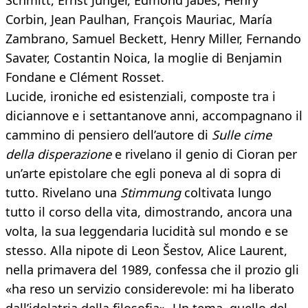
Schmitt, Ernst Jünger, Edmond Jabès, Henry
Corbin, Jean Paulhan, François Mauriac, María
Zambrano, Samuel Beckett, Henry Miller, Fernando
Savater, Costantin Noica, la moglie di Benjamin
Fondane e Clément Rosset.
Lucide, ironiche ed esistenziali, composte tra i
diciannove e i settantanove anni, accompagnano il
cammino di pensiero dell’autore di
Sulle cime
della disperazione
e rivelano il genio di Cioran per
un’arte epistolare che egli poneva al di sopra di
tutto. Rivelano una
Stimmung
coltivata lungo
tutto il corso della vita, dimostrando, ancora una
volta, la sua leggendaria lucidità sul mondo e se
stesso. Alla nipote di Leon Šestov, Alice Laurent,
nella primavera del 1989, confessa che il prozio gli
«ha reso un servizio considerevole: mi ha liberato