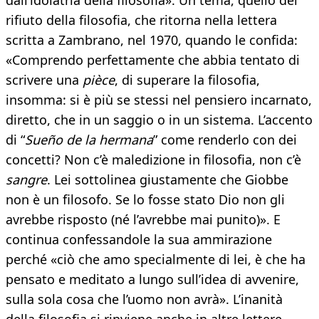
dall’idolatria della filosofia». Un tema, quello del
rifiuto della filosofia, che ritorna nella lettera
scritta a Zambrano, nel 1970, quando le confida:
«Comprendo perfettamente che abbia tentato di
scrivere una
pièce
, di superare la filosofia,
insomma: si è più se stessi nel pensiero incarnato,
diretto, che in un saggio o in un sistema. L’accento
di “
Sueño de la hermana
” come renderlo con dei
concetti? Non c’è maledizione in filosofia, non c’è
sangre
. Lei sottolinea giustamente che Giobbe
non è un filosofo. Se lo fosse stato Dio non gli
avrebbe risposto (né l’avrebbe mai punito)». E
continua confessandole la sua ammirazione
perché «ciò che amo specialmente di lei, è che ha
pensato e meditato a lungo sull’idea di avvenire,
sulla sola cosa che l’uomo non avrà». L’inanità