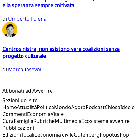
e la speranza sempre coltivata
di
Umberto Folena
Centrosinistra, non esistono vere coalizioni senza
progetto culturale
di
Marco Iasevoli
Abbonati ad Avvenire
Sezioni del sito
Home
Attualità
Politica
Mondo
Agorà
Podcast
Chiesa
Idee e
Commenti
Economia
Vita e
Cura
Famiglia
Rubriche
Multimedia
Ecosistema avvenire
Pubblicazioni
Edizioni locali
L'economia civile
Gutenberg
Popotus
Pop