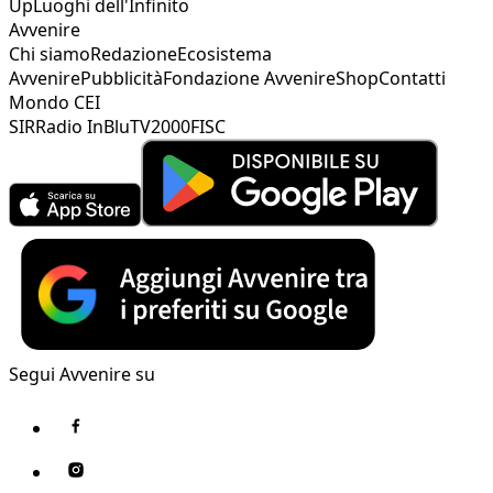
Up
Luoghi dell'Infinito
Avvenire
Chi siamo
Redazione
Ecosistema
Avvenire
Pubblicità
Fondazione Avvenire
Shop
Contatti
Mondo CEI
SIR
Radio InBlu
TV2000
FISC
Segui Avvenire su