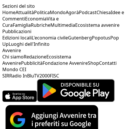
Sezioni del sito
Home
Attualità
Politica
Mondo
Agorà
Podcast
Chiesa
Idee e
Commenti
Economia
Vita e
Cura
Famiglia
Rubriche
Multimedia
Ecosistema avvenire
Pubblicazioni
Edizioni locali
L'economia civile
Gutenberg
Popotus
Pop
Up
Luoghi dell'Infinito
Avvenire
Chi siamo
Redazione
Ecosistema
Avvenire
Pubblicità
Fondazione Avvenire
Shop
Contatti
Mondo CEI
SIR
Radio InBlu
TV2000
FISC