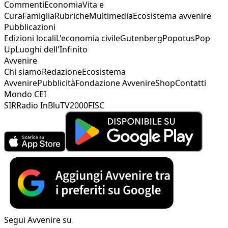
Commenti
Economia
Vita e
Cura
Famiglia
Rubriche
Multimedia
Ecosistema avvenire
Pubblicazioni
Edizioni locali
L'economia civile
Gutenberg
Popotus
Pop
Up
Luoghi dell'Infinito
Avvenire
Chi siamo
Redazione
Ecosistema
Avvenire
Pubblicità
Fondazione Avvenire
Shop
Contatti
Mondo CEI
SIR
Radio InBlu
TV2000
FISC
Segui Avvenire su