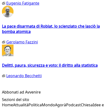
di
Eugenio Fatigante
La pace disarmata di Roblat, lo scienziato che lasciò la
bomba atomica
di
Gerolamo Fazzini
Delitti, paura, sicurezza e voto: il diritto alla statistica
di
Leonardo Becchetti
Abbonati ad Avvenire
Sezioni del sito
Home
Attualità
Politica
Mondo
Agorà
Podcast
Chiesa
Idee e