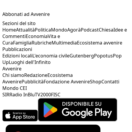
Abbonati ad Avvenire
Sezioni del sito
Home
Attualità
Politica
Mondo
Agorà
Podcast
Chiesa
Idee e
Commenti
Economia
Vita e
Cura
Famiglia
Rubriche
Multimedia
Ecosistema avvenire
Pubblicazioni
Edizioni locali
L'economia civile
Gutenberg
Popotus
Pop
Up
Luoghi dell'Infinito
Avvenire
Chi siamo
Redazione
Ecosistema
Avvenire
Pubblicità
Fondazione Avvenire
Shop
Contatti
Mondo CEI
SIR
Radio InBlu
TV2000
FISC