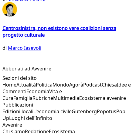
Centrosinistra, non esistono vere coalizioni senza
progetto culturale
di
Marco Iasevoli
Abbonati ad Avvenire
Sezioni del sito
Home
Attualità
Politica
Mondo
Agorà
Podcast
Chiesa
Idee e
Commenti
Economia
Vita e
Cura
Famiglia
Rubriche
Multimedia
Ecosistema avvenire
Pubblicazioni
Edizioni locali
L'economia civile
Gutenberg
Popotus
Pop
Up
Luoghi dell'Infinito
Avvenire
Chi siamo
Redazione
Ecosistema