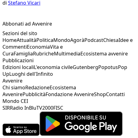
di
Stefano Vicari
Abbonati ad Avvenire
Sezioni del sito
Home
Attualità
Politica
Mondo
Agorà
Podcast
Chiesa
Idee e
Commenti
Economia
Vita e
Cura
Famiglia
Rubriche
Multimedia
Ecosistema avvenire
Pubblicazioni
Edizioni locali
L'economia civile
Gutenberg
Popotus
Pop
Up
Luoghi dell'Infinito
Avvenire
Chi siamo
Redazione
Ecosistema
Avvenire
Pubblicità
Fondazione Avvenire
Shop
Contatti
Mondo CEI
SIR
Radio InBlu
TV2000
FISC