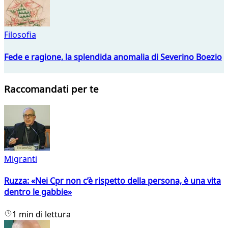
Filosofia
Fede e ragione, la splendida anomalia di Severino Boezio
Raccomandati per te
Migranti
Ruzza: «Nei Cpr non c’è rispetto della persona, è una vita
dentro le gabbie»
1 min di lettura