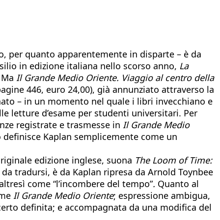
no, per quanto apparentemente in disparte – è da
silio in edizione italiana nello scorso anno,
La
. Ma
Il Grande Medio Oriente. Viaggio al centro della
pagine 446, euro 24,00), già annunziato attraverso la
inato – in un momento nel quale i libri invecchiano e
le letture d’esame per studenti universitari. Per
enze registrate e trasmesse in
Il Grande Medio
do definisce Kaplan semplicemente come un
’originale edizione inglese, suona
The Loom of Time:
le da tradursi, è da Kaplan ripresa da Arnold Toynbee
altresì come “l’incombere del tempo”
.
Quanto al
come
Il Grande Medio Oriente
; espressione ambigua,
 certo definita; e accompagnata da una modifica del