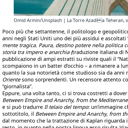
Omid Armin/Unsplash | La Torre Azadia Teheran, vol
Poco più che settantenne, il politologo e geopoliti
anni negli Stati Uniti uno dei più assidui e ascoltati
mente tragica. Paura, destino potere nella politic
storia tra impero e anarchia (
traduzione italiana di 
pubblicazione di ampi estratti su riviste quali il “N
scompaiono in un batter d’occhio – a rimanere a lungo
quanto la sua notorietà come studioso sia da anni m
Oriente
sono sorprendenti. Un recensore attento c
“giornalista”.
Eppure, una volta tanto, ci si trova costretti a dove
Between Empire and Anarchy, from the Mediterrane
e si può tradurre
Il telaio del tempo
: un’immagine ch
sottotitolo, il
Between Empire and Anarchy, from th
dal momento che la trattazione di Kaplan riguarda i
resto, in quanto nella nostra lingua esso risulta
Via