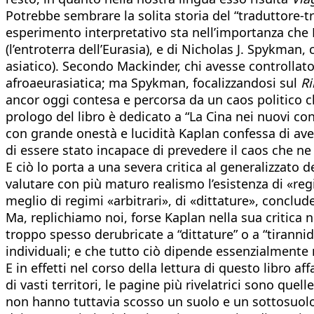
Potrebbe sembrare la solita storia del “traduttore-
esperimento interpretativo sta nell’importanza che K
(l’entroterra dell’Eurasia), e di Nicholas J. Spykman
asiatico). Secondo Mackinder, chi avesse controllat
afroaeurasiatica; ma Spykman, focalizzandosi sul
R
ancor oggi contesa e percorsa da un caos politico ch
prologo
del libro è dedicato a “La Cina nei nuovi con
con grande onestà e lucidità Kaplan confessa di ave
di essere stato incapace di prevedere il caos che ne
E ciò lo porta a una severa critica al generalizzato
valutare con più maturo realismo l’esistenza di «reg
meglio di regimi «arbitrari», di «dittature», conclude
Ma, replichiamo noi, forse Kaplan nella sua critica 
troppo spesso derubricate a “dittature” o a “tirannid
individuali; e che tutto ciò dipende essenzialmente n
E in effetti nel corso della lettura di questo libro a
di vasti territori, le pagine più rivelatrici sono quel
non hanno tuttavia scosso un suolo e un sottosuolo 