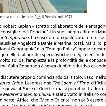
uta dall’ultimo sciàdi Persia, nel 1971
co Robert Kaplan – stretto collaboratore del Pentago
 “consiglieri del Principe”. Un suo saggio edito da Mar
a contemporanea,
ha suscitato un qualificato interesse
Nausikaa Angelotti e Daniela Marina Rossi, Marsilio, 
ational Geographic” e la “Foreign Policy”, appare dest
 nelle bibliografie specialistiche e negli elenchi del
olto solida, l’ampiezza e la profondità delle conosc
ome Colin Robertson è senza dubbio riduttivo quan
r discutere proprio cominciando dal titolo. Esso, nell
an to China.
L’espressione
The Loom of Time,
diffici
e rinvia al
Faust
di Goethe; ma si potrebbe tradurre 
e Mediterranean to China,
è stato volto in italiano 
n parte l’Africa, che “Medio Oriente” non può essere
ggio al centro della storia tra impero e anarchia.