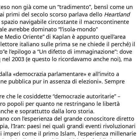
 inteso non già come un “tradimento”, bensì come un
ai primi del secolo scorso parlava dello
Heartland
o spazio navigabile circostante il macrocontinente
trale avrebbe dominato “l’isola-mondo”
nde Medio Oriente” di Kaplan è appunto quell’area
ttore italiano sulle prima se ne chiede il perché) il
o”
e l’epilogo
a “Un difetto di immaginazione”: dove
q nel 2003 (e questo lo ricordavamo anche noi), ma
 dalla «democrazia parlamentare» e all’invito a
one pubblica pur in assenza di elezioni». Sempre
e che le cosiddette “democrazie autoritarie” –
oro popoli per quanto ne restringano le libertà
anche e soprattutto dalla loro storia.
ecciano con l’esperienza del grande conoscitore diretto
ia, l’Iran: paesi nei quali grandi eventi rivoluzionari
 imperi come il primo Islam, l’esperienza millenarie