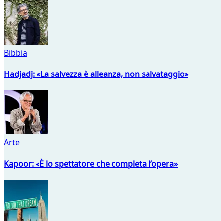
Bibbia
Hadjadj: «La salvezza è alleanza, non salvataggio»
Arte
Kapoor: «È lo spettatore che completa l’opera»