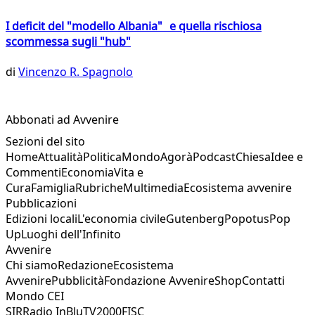
I deficit del "modello Albania" e quella rischiosa
scommessa sugli "hub"
di
Vincenzo R. Spagnolo
Abbonati ad Avvenire
Sezioni del sito
Home
Attualità
Politica
Mondo
Agorà
Podcast
Chiesa
Idee e
Commenti
Economia
Vita e
Cura
Famiglia
Rubriche
Multimedia
Ecosistema avvenire
Pubblicazioni
Edizioni locali
L'economia civile
Gutenberg
Popotus
Pop
Up
Luoghi dell'Infinito
Avvenire
Chi siamo
Redazione
Ecosistema
Avvenire
Pubblicità
Fondazione Avvenire
Shop
Contatti
Mondo CEI
SIR
Radio InBlu
TV2000
FISC