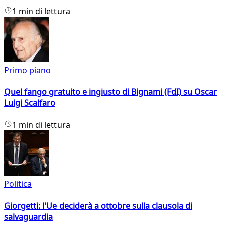
1 min di lettura
Primo piano
Quel fango gratuito e ingiusto di Bignami (FdI) su Oscar
Luigi Scalfaro
1 min di lettura
Politica
Giorgetti: l'Ue deciderà a ottobre sulla clausola di
salvaguardia