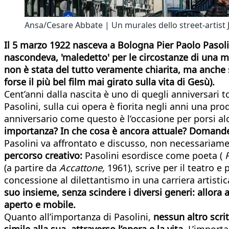
Ansa/Cesare Abbate | Un murales dello street-artist J
Il 5 marzo 1922 nasceva a Bologna Pier Paolo Pasoli
nascondeva, 'maledetto' per le circostanze di una mor
non è stata del tutto veramente chiarita, ma anche 
forse il più bel film mai girato sulla vita di Gesù).
Cent’anni dalla nascita è uno di quegli anniversari
Pasolini, sulla cui opera è fiorita negli anni una pr
anniversario come questo è l’occasione per porsi a
importanza? In che cosa è ancora attuale? Domande 
Pasolini va affrontato e discusso, non necessariame
percorso creativo:
Pasolini esordisce come poeta (
(a partire da
Accattone,
1961), scrive per il teatro e 
concessione al dilettantismo in una carriera artistic
suo insieme, senza scindere i diversi generi: allora 
aperto e mobile.
Quanto all’importanza di Pasolini,
nessun altro scri
simile alla sua, attraverso l’opera e la vita.
L’importan