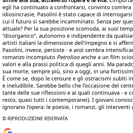
egli ha continuato a confrontarsi, convinto com’era 
idiosincrasie, Pasolini è stato capace di interrogars
cui il futuro si sarebbe incamminato. Senza per que
attuale? Per la sua posizione scomoda, ai suoi tempi 
"disorganico", autonomo e indipendente da qualsiasi
artisti italiani la dimensione dell’impegno e si affe
Pasolini, invece, persiste - e anzi sembra intensifica
romanzo incompiuto
Petrolioo
anche a un film sci
valori e alla prassi politica di quegli anni. Ma para
sua morte, sempre più, sino a oggi, in una fortissima
È come se, dopo le censure e gli ostracismi subìti i
e ineludibile. Sarebbe bello che l’occasione del cent
tante delle sue riflessioni e ai quali continuava - e
resto, quasi tutti i contemporanei). I giovani conos
ignorano l’opera: le poesie, i romanzi, gli interventi g
© RIPRODUZIONE RISERVATA