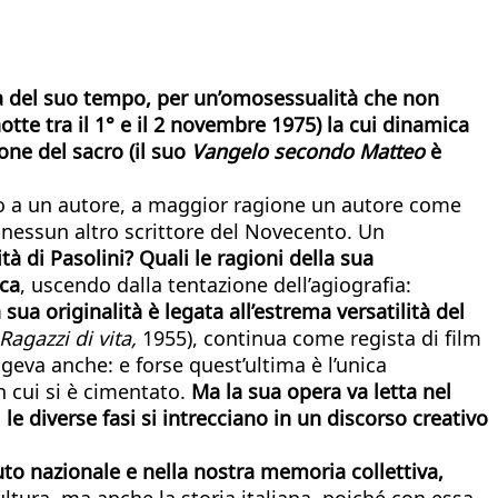
lia del suo tempo, per un’omosessualità che non
otte tra il 1° e il 2 novembre 1975) la cui dinamica
ne del sacro (il suo
Vangelo secondo Matteo
è
rno a un autore, a maggior ragione un autore come
 a nessun altro scrittore del Novecento. Un
ità di Pasolini? Quali le ragioni della sua
ica
, uscendo dalla tentazione dell’agiografia:
 sua originalità è legata all’estrema versatilità del
Ragazzi di vita,
1955), continua come regista di film
pingeva anche: e forse quest’ultima è l’unica
n cui si è cimentato.
Ma la sua opera va letta nel
le diverse fasi si intrecciano in un discorso creativo
suto nazionale e nella nostra memoria collettiva,
ultura, ma anche la storia italiana, poiché con essa