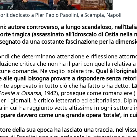
orit dedicato a Pier Paolo Pasolini, a Scampia, Napoli
ni: autore controverso, a lungo scandaloso, nell’Ita
te tragica (assassinato all’Idroscalo di Ostia nella n
segnato da una costante fascinazione per la dimensio
 tondi che determinano attenzione e riflessione atto
oduzione critica che non ha il pari con quella relativa
lcune domande. Ne voglio isolare tre.
Qual è l’original
alle quali bisogna provare a rispondere senza retor
nte approvato in tutto ciò che ha fatto o ha detto.
La
Poesie a Casarsa,
1942), prosegue come romanziere (
per i giornali, è critico letterario ed editorialista. Di
a in cui ha raggiunto vette altissime in ogni settore i
appare davvero come una grande opera 'totale', in cui 
ttore della sua epoca ha lasciato una traccia, nel vis
za di Pasolini non riguarda solo la letteratura e la c