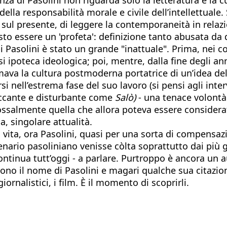
della responsabilità morale e civile dell’intellettua
i sul presente, di leggere la contemporaneità in relazi
sto essere un 'profeta': definizione tanto abusata da
Pasolini è stato un grande "inattuale". Prima, nei conf
 ipoteca ideologica; poi, mentre, dalla fine degli an
rmava la cultura postmoderna portatrice di un’idea dell
rsi nell’estrema fase del suo lavoro (si pensi agli inte
occante e disturbante come
Salò)
- una tenace volontà d
dossalmente quella che allora poteva essere considerata
, singolare attualità.
n vita, ora Pasolini, quasi per una sorta di compensa
enario pasoliniano venisse còlta soprattutto dai più g
 continua tutt’oggi - a parlare. Purtroppo è ancora un
cono il nome di Pasolini e magari qualche sua citazion
iornalistici, i film. È il momento di scoprirli.