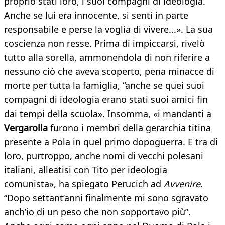
proprio stati loro, i suoi compagni di ideologia.
Anche se lui era innocente, si sentì in parte
responsabile e perse la voglia di vivere...». La sua
coscienza non resse. Prima di impiccarsi, rivelò
tutto alla sorella, ammonendola di non riferire a
nessuno ciò che aveva scoperto, pena minacce di
morte per tutta la famiglia, “anche se quei suoi
compagni di ideologia erano stati suoi amici fin
dai tempi della scuola». Insomma, «i mandanti a
Vergarolla
furono i membri della gerarchia titina
presente a Pola in quel primo dopoguerra. E tra di
loro, purtroppo, anche nomi di vecchi polesani
italiani, alleatisi con Tito per ideologia
comunista», ha spiegato Perucich ad
Avvenire
.
“Dopo settant’anni finalmente mi sono sgravato
anch’io di un peso che non sopportavo più”.