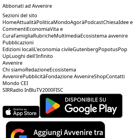
Abbonati ad Avvenire
Sezioni del sito
Home
Attualità
Politica
Mondo
Agorà
Podcast
Chiesa
Idee e
Commenti
Economia
Vita e
Cura
Famiglia
Rubriche
Multimedia
Ecosistema avvenire
Pubblicazioni
Edizioni locali
L'economia civile
Gutenberg
Popotus
Pop
Up
Luoghi dell'Infinito
Avvenire
Chi siamo
Redazione
Ecosistema
Avvenire
Pubblicità
Fondazione Avvenire
Shop
Contatti
Mondo CEI
SIR
Radio InBlu
TV2000
FISC