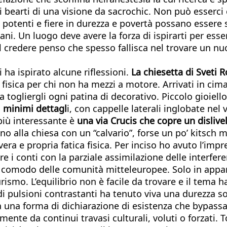
bearti di una visione da sacrochic. Non può esserci co
enti e fiere in durezza e povertà possano essere stat
ani. Un luogo deve avere la forza di ispirarti per es
el credere penso che spesso fallisca nel trovare un n
 ha ispirato alcune riflessioni.
La chiesetta di Sveti 
 fisica per chi non ha mezzi a motore. Arrivati in cim
a togliergli ogni patina di decorativo. Piccolo gioie
i minimi dettagl
i, con cappelle laterali inglobate nel
più interessante è
una via Crucis che copre un dislive
ino alla chiesa con un “calvario”, forse un po’ kitsch 
vera e propria fatica fisica. Per inciso ho avuto l’im
e i conti con la parziale assimilazione delle interfere
e comodo delle comunità mitteleuropee. Solo in appa
smo. L’equilibrio non è facile da trovare e il tema h
di pulsioni contrastanti ha tenuto viva una durezza so
sia una forma di dichiarazione di esistenza che bypassa
ente da continui travasi culturali, voluti o forzati. T