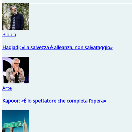
Bibbia
Hadjadj: «La salvezza è alleanza, non salvataggio»
Arte
Kapoor: «È lo spettatore che completa l’opera»