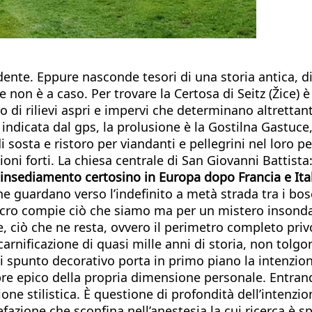
nte. Eppure nasconde tesori di una storia antica, di
 non è a caso. Per trovare la Certosa di Seitz (Žice) 
to di rilievi aspri e impervi che determinano altrett
 indicata dal gps, la prolusione è la Gostilna Gastuce
i sosta e ristoro per viandanti e pellegrini nel loro 
oni forti. La chiesa centrale di San Giovanni Battista
o insediamento certosino in Europa dopo Francia e Ita
che guardano verso l’indefinito a metà strada tra i bos
 sacro compie ciò che siamo ma per un mistero insond
 ciò che ne resta, ovvero il perimetro completo priv
scarnificazione di quasi mille anni di storia, non tolg
ni spunto decorativo porta in primo piano la intenzion
re epico della propria dimensione personale. Entrand
e stilistica. È questione di profondità dell’intenzio
refazione che sconfina nell’anestesia la cui ricerca è 