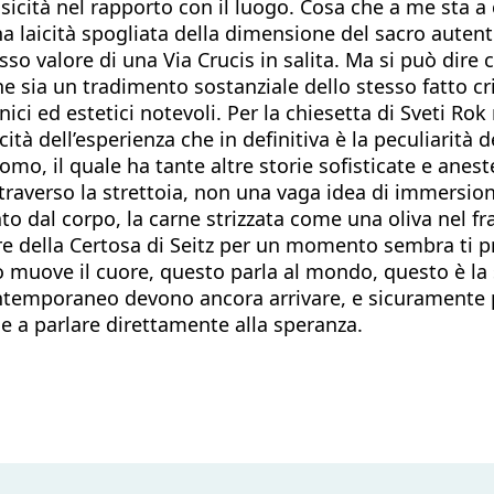
isicità nel rapporto con il luogo. Cosa che a me sta 
una laicità spogliata della dimensione del sacro auten
sso valore di una Via Crucis in salita. Ma si può dire 
ne sia un tradimento sostanziale dello stesso fatto cr
ici ed estetici notevoli. Per la chiesetta di Sveti Rok
icità dell’esperienza che in definitiva è la peculiarità
uomo, il quale ha tante altre storie sofisticate e anes
ttraverso la strettoia, non una vaga idea di immersio
o dal corpo, la carne strizzata come una oliva nel fran
tre della Certosa di Seitz per un momento sembra ti p
o muove il cuore, questo parla al mondo, questo è la 
contemporaneo devono ancora arrivare, e sicuramente 
ce a parlare direttamente alla speranza.