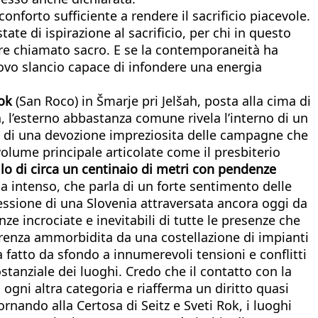
nforto sufficiente a rendere il sacrificio piacevole.
e di ispirazione al sacrificio, per chi in questo
sere chiamato sacro. E se la contemporaneità ha
uovo slancio capace di infondere una energia
Rok
(San Roco) in Šmarje pri Jelšah, posta alla cima di
a, l’esterno abbastanza comune rivela l’interno di un
llo di una devozione impreziosita delle campagne che
 volume principale articolate come il presbiterio
llo di circa un centinaio di metri con pendenze
ma intenso, che parla di un forte sentimento delle
pressione di una Slovenia attraversata ancora oggi da
nze incrociate e inevitabili di tutte le presenze che
renza ammorbidita da una costellazione di impianti
a fatto da sfondo a innumerevoli tensioni e conflitti
stanziale dei luoghi. Credo che il contatto con la
 ogni altra categoria e riafferma un diritto quasi
ornando alla Certosa di Seitz e Sveti Rok, i luoghi