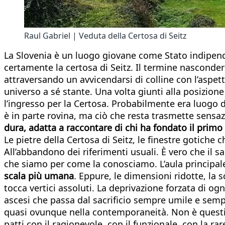
Raul Gabriel | Veduta della Certosa di Seitz
La Slovenia è un luogo giovane come Stato indipende
certamente la certosa di Seitz. Il termine nascondere
attraversando un avvicendarsi di colline con l’aspet
universo a sé stante. Una volta giunti alla posizione
l’ingresso per la Certosa. Probabilmente era luogo d
è in parte rovina, ma ciò che resta trasmette sensazi
dura, adatta a raccontare di chi ha fondato il prim
Le pietre della Certosa di Seitz, le finestre gotiche 
All’abbandono dei riferimenti usuali. È vero che il
che siamo per come la conosciamo. L’aula principale,
scala più umana
. Eppure, le dimensioni ridotte, la 
tocca vertici assoluti. La deprivazione forzata di og
ascesi che passa dal sacrificio sempre umile e semp
quasi ovunque nella contemporaneità. Non è question
patti con il ragionevole, con il funzionale, con la ra