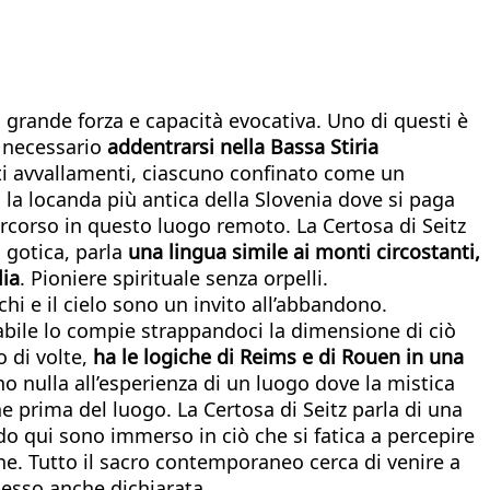
 grande forza e capacità evocativa. Uno di questi è
è necessario
addentrarsi nella Bassa Stiria
anti avvallamenti, ciascuno confinato come un
, la locanda più antica della Slovenia dove si paga
percorso in questo luogo remoto. La Certosa di Seitz
: gotica, parla
una lingua simile ai monti circostanti,
lia
. Pioniere spirituale senza orpelli.
chi e il cielo sono un invito all’abbandono.
abile lo compie strappandoci la dimensione di ciò
o di volte,
ha le logiche di Reims e di Rouen in una
ono nulla all’esperienza di un luogo dove la mistica
e prima del luogo. La Certosa di Seitz parla di una
o qui sono immerso in ciò che si fatica a percepire
ne. Tutto il sacro contemporaneo cerca di venire a
spesso anche dichiarata.