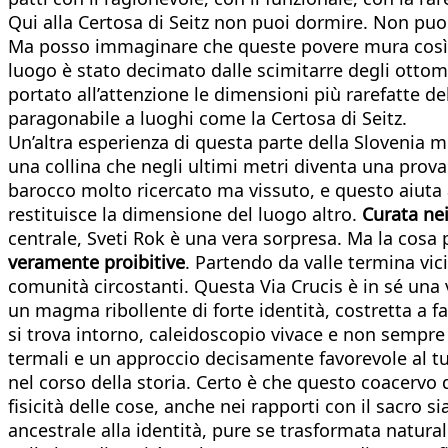
Qui alla Certosa di Seitz non puoi dormire. Non puoi 
Ma posso immaginare che queste povere mura così pot
luogo è stato decimato dalle scimitarre degli ottom
portato all’attenzione le dimensioni più rarefatte d
paragonabile a luoghi come la Certosa di Seitz.
Un’altra esperienza di questa parte della Slovenia mi
una collina che negli ultimi metri diventa una prova
barocco molto ricercato ma vissuto, e questo aiuta 
restituisce la dimensione del luogo altro.
Curata ne
centrale, Sveti Rok è una vera sorpresa. Ma la cosa 
veramente proibitive
. Partendo da valle termina vic
comunità circostanti. Questa Via Crucis è in sé una 
un magma ribollente di forte identità, costretta a far
si trova intorno, caleidoscopio vivace e non sempr
termali e un approccio decisamente favorevole al turi
nel corso della storia. Certo è che questo coacervo 
fisicità delle cose, anche nei rapporti con il sacro 
ancestrale alla identità, pure se trasformata naturalm