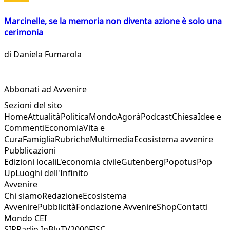
Marcinelle, se la memoria non diventa azione è solo una
cerimonia
di
Daniela Fumarola
Abbonati ad Avvenire
Sezioni del sito
Home
Attualità
Politica
Mondo
Agorà
Podcast
Chiesa
Idee e
Commenti
Economia
Vita e
Cura
Famiglia
Rubriche
Multimedia
Ecosistema avvenire
Pubblicazioni
Edizioni locali
L'economia civile
Gutenberg
Popotus
Pop
Up
Luoghi dell'Infinito
Avvenire
Chi siamo
Redazione
Ecosistema
Avvenire
Pubblicità
Fondazione Avvenire
Shop
Contatti
Mondo CEI
SIR
Radio InBlu
TV2000
FISC