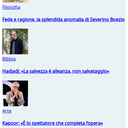
Filosofia
Fede e ragione, la splendida anomalia di Severino Boezio
Bibbia
Hadjadj: «La salvezza è alleanza, non salvataggio»
Arte
Kapoor: «È lo spettatore che completa l’opera»