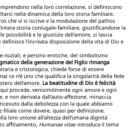
comprendono nella loro correlazione, si definiscono
tarsi nella dinamica della loro storia familiare.
eros che vi si iscrive e la modulazione del pathos
l’intera storia coniugale-familiare, giustificandone la
e possibilità e le giustizie dell’amore, si lascia
definisce l’increata disposizione della vita di Dio e
 nuziali, e persino erotiche, del simbolismo
matico della generazione del Figlio rimanga
taria e cristologica, chiede forse di essere
ai ce n’è uno che qualifica la singolarità della fede
stero dell’amore.
La beatitudine di Dio è felicità
i qui procede, verosimilmente ogni amore e ogni
e, e non derivata dall’auto-affezione, minaccia
 ricevuto dalla debolezza con la quale abbiamo
 filiale come dovere, quasi per definizione.
lla loro unione all’altezza dell’umana dignità
sto affinamento,
Humanae vitae introduce
il tema