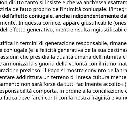
uon diritto tanto si insiste e che va anch’essa esatt
stizia dell’atto proprio dell’intimità coniugale. L’integ
e dell’affetto coniugale, anche indipendentemente dal
te. In questa cornice, appare giustificabile (onesta,
ll’effetto generativo, mentre risulta ingiustificabile
ustifica in termini di generazione responsabile, rima
 coniugale (e la felicità generativa della sua destinazi
 passioni: che presidia la qualità umana dell’intimità 
e armonizza la signoria della volontà con il ritmo “nat
razione prezioso. Il Papa si mostra convinto della tr
entare addirittura un terreno di intesa culturalmente 
namento non sarà forse da tutti facilmente accolto» 
esponsabilità comporta, in ordine alla conciliazione d
fatica deve fare i conti con la nostra fragilità e vul