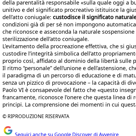
della parentalità responsabile «sulla quale oggi a b
unitivo e del significato procreativo istituisce la giu
dell’atto coniugale:
custodisce il significato natural
condizioni già di per sé non impongono automaticamen
che riconosce e asseconda la naturale sospensione de
sterilizzazione dell’atto coniugale.
L’evitamento della procreazione effettiva, che si gi
custodire l’integrità simbolica dell’atto propriamente
proprio così, affidato al dominio della libertà sulle
Il ritmo “personale” dell’unione e dell’astensione, ch
il paradigma di un percorso di educazione e di matu
senza un pizzico di provocazione – la capacità di div
Paolo VI è consapevole del fatto che «questo inseg
francamente, riconosce l’onere che questa linea di r
principi. La comprensione dei momenti in cui questa 
© RIPRODUZIONE RISERVATA
Seguici anche su Google Discover di Avvenire