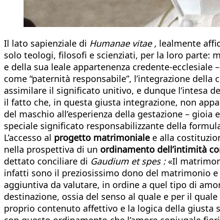
Il lato sapienziale di
Humanae vitae ,
lealmente affid
solo teologi, filosofi e scienziati, per la loro parte:
e della sua leale appartenenza credente-ecclesiale –
come “paternità responsabile”, l’integrazione della 
assimilare il significato unitivo, e dunque l’intesa 
il fatto che, in questa giusta integrazione, non appar
del maschio all’esperienza della gestazione – gioia
speciale significato responsabilizzante della formula,
L’accesso al
progetto matrimoniale
e alla costituzio
nella prospettiva di un
ordinamento dell’intimità con
dettato conciliare di
Gaudium et spes :
«Il matrimoni
infatti sono il preziosissimo dono del matrimonio e
aggiuntiva da valutare, in ordine a quel tipo di amor
destinazione, ossia del senso al quale e per il qual
proprio contenuto affettivo e la logica della giusta 
con questo ordinamento che l’amore coniugale fiorisc