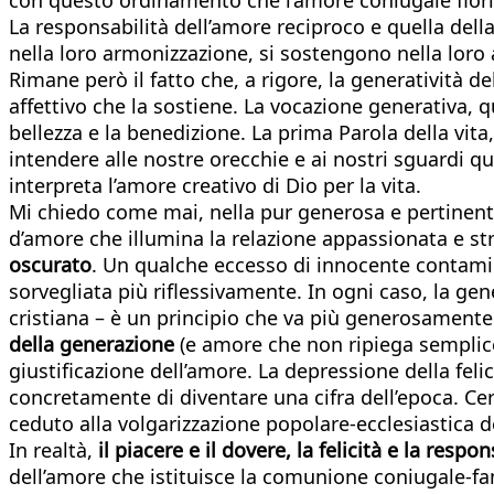
La responsabilità dell’amore reciproco e quella dell
nella loro armonizzazione, si sostengono nella loro a
Rimane però il fatto che, a rigore, la generatività del
affettivo che la sostiene. La vocazione generativa, qui
bellezza e la benedizione. La prima Parola della vita, l
intendere alle nostre orecchie e ai nostri sguardi qu
interpreta l’amore creativo di Dio per la vita.
Mi chiedo come mai, nella pur generosa e pertinente
d’amore che illumina la relazione appassionata e st
oscurato
. Un qualche eccesso di innocente contaminaz
sorvegliata più riflessivamente. In ogni caso, la gen
cristiana – è un principio che va più generosamente 
della generazione
(e amore che non ripiega semplic
giustificazione dell’amore. La depressione della feli
concretamente di diventare una cifra dell’epoca. C
ceduto alla volgarizzazione popolare-ecclesiastica d
In realtà,
il piacere e il dovere, la felicità e la respon
dell’amore che istituisce la comunione coniugale-fam