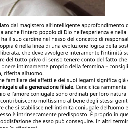
ato dal magistero all’intelligente approfondimento di 
 ma anche l’intero popolo di Dio nell’esperienza e nella
 ha il suo cardine nel nesso del concetto di responsa
coppia è nella linea di una evoluzione logica della s
deliberata, che deve avvolgere interamente l’intimità s
e del tutto privo di senso tenere conto del fatto che l’
 e onere intimamente proprio della femmina – consigli
 riferita all’uomo.
ne familiare dei affetti e dei suoi legami significa g
iugale alla generazione filiale
. L’enciclica ramment
o e l’amore coniugale sono ordinati per loro natura a
 contribuiscono moltissimo al bene degli stessi genit
e che si stabilisce nell’intimità coniugale dell’uomo 
e esso è intrinsecamente predisposto. È proprio in que
soddisfazione che esso può conseguire. In altri termin
e (o sfiorisce).