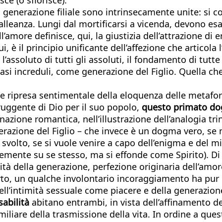
a generazione filiale sono intrinsecamente unite: si 
lleanza. Lungi dal mortificarsi a vicenda, devono esal
l’amore definisce, qui, la giustizia dell’attrazione di 
, è il principio unificante dell’affezione che articola 
’assoluto di tutti gli assoluti, il fondamento di tutte l
asi increduli, come generazione del Figlio. Quella che 
 ripresa sentimentale della eloquenza delle metafore
ruggente di Dio per il suo popolo,
questo primato dog
ione romantica, nell’illustrazione dell’analogia trini
erazione del Figlio – che invece è un dogma vero, se m
svolto, se si vuole venire a capo dell’enigma e del mi
emente su se stesso, ma si effonde come Spirito). D
cità della generazione, perfezione originaria dell’amor
erto, un qualche involontario incoraggiamento ha pur
ell’intimità sessuale come piacere e della generazione
sabilità
abitano entrambi, in vista dell’affinamento de
iliare della trasmissione della vita. In ordine a que