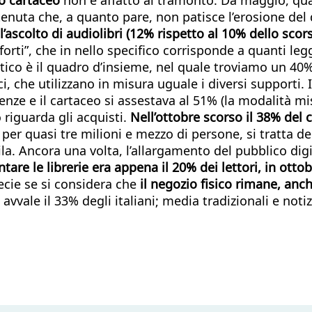
tenuta che, a quanto pare, non patisce l’erosione del 
l’ascolto di audiolibri (12% rispetto al 10% dello sco
forti”, che in nello specifico corrisponde a quanti legg
atico è il quadro d’insieme, nel quale troviamo un 40%
ci, che utilizzano in misura uguale i diversi supporti
nze e il cartaceo si assestava al 51% (la modalità mist
 riguarda gli acquisti.
Nell’ottobre scorso il 38% del
a per quasi tre milioni e mezzo di persone, si tratta 
ila. Ancora una volta, l’allargamento del pubblico 
are le librerie era appena il 20% dei lettori, in otto
cie se si considera che
il negozio fisico rimane, anche
 avvale il 33% degli italiani; media tradizionali e not