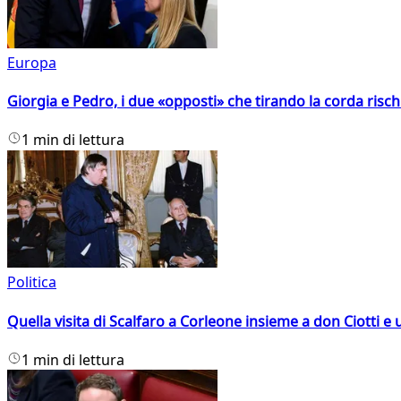
Europa
Giorgia e Pedro, i due «opposti» che tirando la corda risc
1 min di lettura
Politica
Quella visita di Scalfaro a Corleone insieme a don Ciotti e u
1 min di lettura