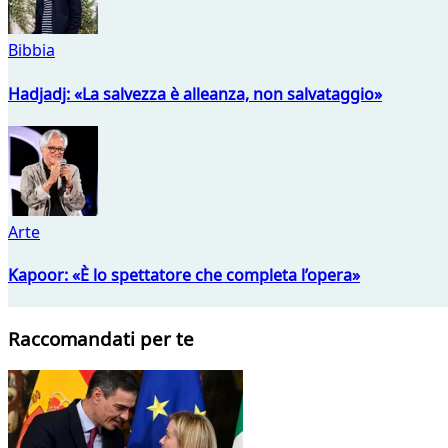
Bibbia
Hadjadj: «La salvezza è alleanza, non salvataggio»
Arte
Kapoor: «È lo spettatore che completa l’opera»
Raccomandati per te