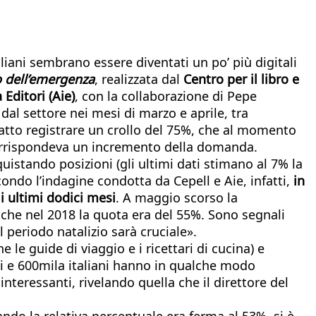
liani sembrano essere diventati un po’ più digitali
no dell’emergenza
, realizzata dal
Centro per il libro e
 Editori (Aie)
, con la collaborazione di Pepe
 dal settore nei mesi di marzo e aprile, tra
 fatto registrare un crollo del 75%, che al momento
 corrispondeva un incremento della domanda.
uistando posizioni (gli ultimi dati stimano al 7% la
econdo l’indagine condotta da Cepell e Aie, infatti,
in
li ultimi dodici mesi
. A maggio scorso la
ge che nel 2018 la quota era del 55%. Sono segnali
il periodo natalizio sarà cruciale».
e guide di viaggio e i ricettari di cucina) e
ioni e 600mila italiani hanno in qualche modo
interessanti, rivelando quella che il direttore del
do la relativa percentuale era ferma al 53%, si è