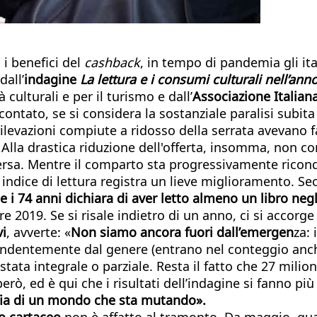
 i benefici del
cashback
, in tempo di pandemia gli ita
dall’
indagine
La lettura e i consumi culturali nell’an
 culturali e per il turismo e dall’
Associazione Italiana
contato, se si considera la sostanziale paralisi subita
 rilevazioni compiute a ridosso della serrata avevano
. Alla drastica riduzione dell'offerta, insomma, non
iversa. Mentre il comparto sta progressivamente riconq
so indice di lettura registra un lieve miglioramento. S
 e i 74 anni dichiara di aver letto almeno un libro neg
re 2019. Se si risale indietro di un anno, ci si accor
vi
, avverte: «
Non siamo ancora fuori dall’emergen
za: 
ndentemente dal genere (entrano nel conteggio anche l
 stata integrale o parziale. Resta il fatto che 27 mil
ò, ed è qui che i risultati dell’indagine si fanno più 
fia di un mondo che sta mutando».
ro cartaceo
non è affatto al tramonto. Da maggio, quan