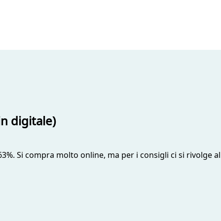
in digitale)
3%. Si compra molto online, ma per i consigli ci si rivolge al