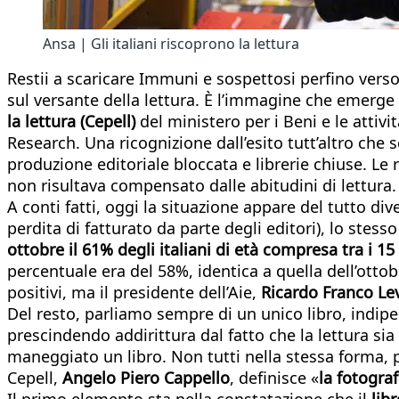
Ansa | Gli italiani riscoprono la lettura
Restii a scaricare Immuni e sospettosi perfino verso
sul versante della lettura. È l’immagine che emerge 
la lettura (Cepell)
del ministero per i Beni e le attività
Research. Una ricognizione dall’esito tutt’altro che s
produzione editoriale bloccata e librerie chiuse. Le
non risultava compensato dalle abitudini di lettura
A conti fatti, oggi la situazione appare del tutto d
perdita di fatturato da parte degli editori), lo stes
ottobre il 61% degli italiani di età compresa tra i 15
percentuale era del 58%, identica a quella dell’ottob
positivi, ma il presidente dell’Aie,
Ricardo Franco Le
Del resto, parliamo sempre di un unico libro, indipe
prescindendo addirittura dal fatto che la lettura sia
maneggiato un libro. Non tutti nella stessa forma, per
Cepell,
Angelo Piero Cappello
, definisce «
la fotogra
Il primo elemento sta nella constatazione che il
lib