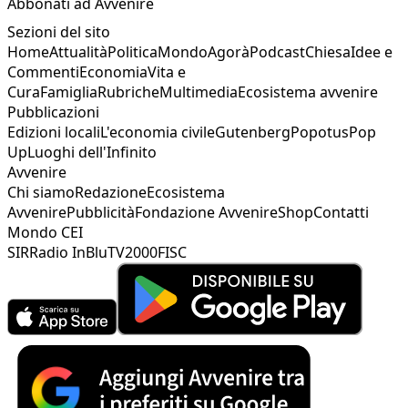
Abbonati ad Avvenire
Sezioni del sito
Home
Attualità
Politica
Mondo
Agorà
Podcast
Chiesa
Idee e
Commenti
Economia
Vita e
Cura
Famiglia
Rubriche
Multimedia
Ecosistema avvenire
Pubblicazioni
Edizioni locali
L'economia civile
Gutenberg
Popotus
Pop
Up
Luoghi dell'Infinito
Avvenire
Chi siamo
Redazione
Ecosistema
Avvenire
Pubblicità
Fondazione Avvenire
Shop
Contatti
Mondo CEI
SIR
Radio InBlu
TV2000
FISC