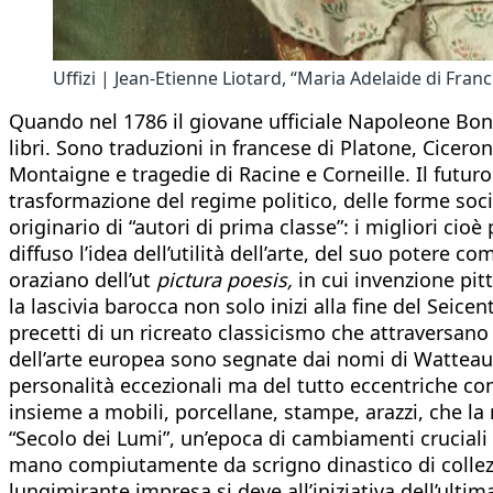
Uffizi | Jean-Etienne Liotard, “Maria Adelaide di Franci
Quando nel 1786 il giovane ufficiale Napoleone Bonap
libri. Sono traduzioni in francese di Platone, Cicero
Montaigne e tragedie di Racine e Corneille. Il futur
trasformazione del regime politico, delle forme sociali
originario di “autori di prima classe”: i migliori ci
diffuso l’idea dell’utilità dell’arte, del suo potere 
oraziano dell’ut
pictura poesis,
in cui invenzione pit
la lascivia barocca non solo inizi alla fine del Seice
precetti di un ricreato classicismo che attraversano
dell’arte europea sono segnate dai nomi di Watteau, 
personalità eccezionali ma del tutto eccentriche com
insieme a mobili, porcellane, stampe, arazzi, che la 
“Secolo dei Lumi”, un’epoca di cambiamenti cruciali pe
mano compiutamente da scrigno dinastico di collez
lungimirante impresa si deve all’iniziativa dell’ulti