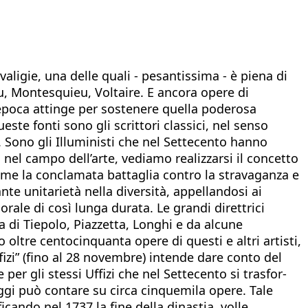
ligie, una delle quali - pesantissima - è piena di
eau, Montesquieu, Voltaire. E ancora opere di
a epoca attinge per sostenere quella poderosa
este fonti sono gli scrittori classici, nel senso
o. Sono gli Illuministi che nel Settecento hanno
, nel campo dell’arte, vediamo realizzarsi il concetto
come la conclamata battaglia contro la stravaganza e
ante unitarietà nella diversità, appellandosi ai
ale di così lunga durata. Le grandi direttrici
 di Tiepolo, Piazzetta, Longhi e da alcune
oltre centocinquanta opere di questi e altri artisti,
fizi” (fino al 28 novembre) intende dare conto del
per gli stessi Uffizi che nel Settecento si trasfor-
gi può contare su circa cinquemila opere. Tale
icando nel 1737 la fine della dinastia, volle