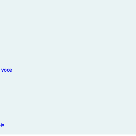
a voce
i»