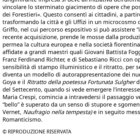
vincolare lo sterminato giacimento di opere che posse
dei Forestieri». Questo consentì ai cittadini, a part
trasformando la città e gli Uffizi in un microcosmo
Griffo, nel cui percorso espositivo si può assistere “
recente acquisizione, prende le mosse dalla produzi
permea la cultura europea e nella società fiorentina 
affidate a grandi maestri quali Giovani Battista Fogg
Franz Ferdinand Richter, e di Sebastiano Ricci con 
sensibilità di stampo illuministico e il ritratto, per s
diventa un modello di autorappresentazione dei nuov
Goya e il
Ritratto della poetessa Fortunata Sulgher
d
del Settecento, quando si vede emergere l’interesse
Maria Crespi, comincia a intravedersi il passaggio ve
“bello” è superato da un senso di stupore e sgoment
Vernet,
Naufragio nella tempesta)
e in seguito messo
Romanticismo.
© RIPRODUZIONE RISERVATA