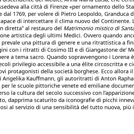
deva alla città di Firenze «per ornamento dello Stato,
ire dal 1769, per volere di Pietro Leopoldo, Granduca 
 capace di intercettare il clima nuovo del Continente
in diretta” al restauro del
Matrimonio mistico di Santa 
one artistica degli ultimi Medici. Ovvero quando anco
prevale una pittura di genere e una ritrattistica a fin
ini con i ritratti di Cosimo III e di Giangastone de’ M
opere a tema sacro. Quando sopravvengono i Lorena è 
ecoli privilegio accessibile a una élite circoscritta e c
i protagonisti della società borghese. Ecco allora i
i Angelika Kauffmann, gli autoritratti di Anton Raph
 per le scuole pittoriche venete ed emiliane documen
rso la cultura del secolo successivo con l’apparizione
o, dapprima scaturito da iconografie di picchi inneva
si al servizio di una sensibilità del tutto nuova, più 