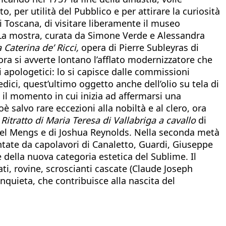
 per utilità del Pubblico e per attirare la curiosità
di Toscana, di visitare liberamente il museo
. La mostra, curata da Simone Verde e Alessandra
Caterina de’ Ricci,
opera di Pierre Subleyras di
ra si avverte lontano l’afflato modernizzatore che
i apologetici: lo si capisce dalle commissioni
edici, quest’ultimo oggetto anche dell’olio su tela di
il momento in cui inizia ad affermarsi una
ioè salvo rare eccezioni alla nobiltà e al clero, ora
l
Ritratto di Maria Teresa di Vallabriga a cavallo
di
ael Mengs e di Joshua Reynolds. Nella seconda metà
tate da capolavori di Canaletto, Guardi, Giuseppe
 della nuova categoria estetica del Sublime. Il
ti, rovine, scroscianti cascate (Claude Joseph
inquieta, che contribuisce alla nascita del