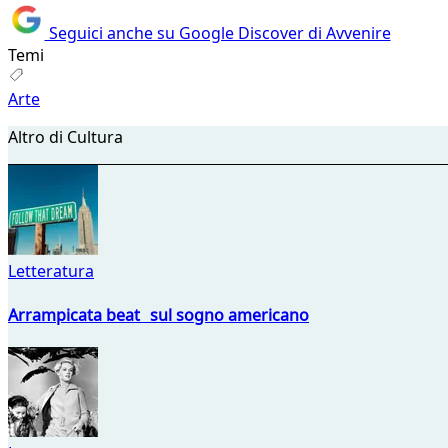
Seguici anche su Google Discover di Avvenire
Temi
Arte
Altro di Cultura
Letteratura
Arrampicata beat sul sogno americano