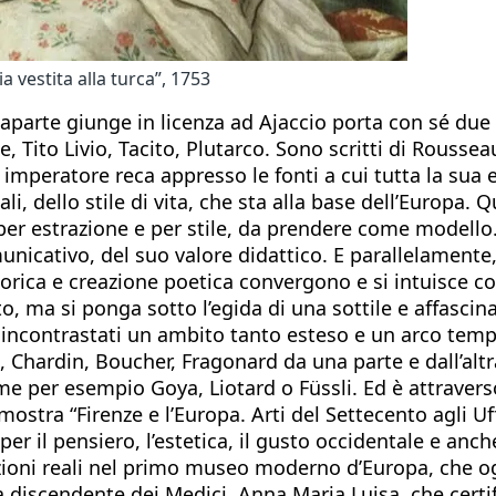
a vestita alla turca”, 1753
arte giunge in licenza ad Ajaccio porta con sé due va
ne, Tito Livio, Tacito, Plutarco. Sono scritti di Rouss
o imperatore reca appresso le fonti a cui tutta la su
, dello stile di vita, che sta alla base dell’Europa. Qu
oè per estrazione e per stile, da prendere come modell
comunicativo, del suo valore didattico. E parallelamente
torica e creazione poetica convergono e si intuisce 
nto, ma si ponga sotto l’egida di una sottile e affascin
 incontrastati un ambito tanto esteso e un arco tempor
Chardin, Boucher, Fragonard da una parte e dall’altra
e per esempio Goya, Liotard o Füssli. Ed è attraverso 
mostra “Firenze e l’Europa. Arti del Settecento agli Uf
r il pensiero, l’estetica, il gusto occidentale e anche 
ioni reali nel primo museo moderno d’Europa, che og
ma discendente dei Medici, Anna Maria Luisa, che certif