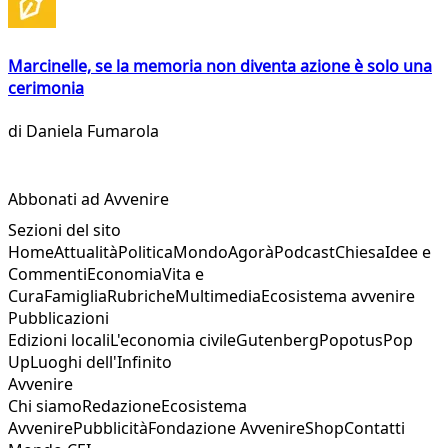
Marcinelle, se la memoria non diventa azione è solo una
cerimonia
di
Daniela Fumarola
Abbonati ad Avvenire
Sezioni del sito
Home
Attualità
Politica
Mondo
Agorà
Podcast
Chiesa
Idee e
Commenti
Economia
Vita e
Cura
Famiglia
Rubriche
Multimedia
Ecosistema avvenire
Pubblicazioni
Edizioni locali
L'economia civile
Gutenberg
Popotus
Pop
Up
Luoghi dell'Infinito
Avvenire
Chi siamo
Redazione
Ecosistema
Avvenire
Pubblicità
Fondazione Avvenire
Shop
Contatti