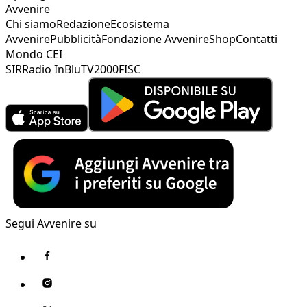
Avvenire
Chi siamo
Redazione
Ecosistema
Avvenire
Pubblicità
Fondazione Avvenire
Shop
Contatti
Mondo CEI
SIR
Radio InBlu
TV2000
FISC
Segui Avvenire su