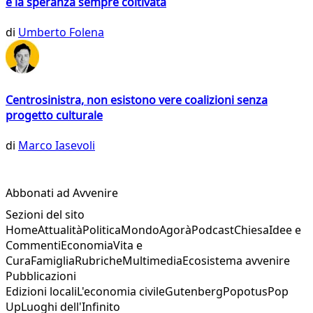
e la speranza sempre coltivata
di
Umberto Folena
Centrosinistra, non esistono vere coalizioni senza
progetto culturale
di
Marco Iasevoli
Abbonati ad Avvenire
Sezioni del sito
Home
Attualità
Politica
Mondo
Agorà
Podcast
Chiesa
Idee e
Commenti
Economia
Vita e
Cura
Famiglia
Rubriche
Multimedia
Ecosistema avvenire
Pubblicazioni
Edizioni locali
L'economia civile
Gutenberg
Popotus
Pop
Up
Luoghi dell'Infinito