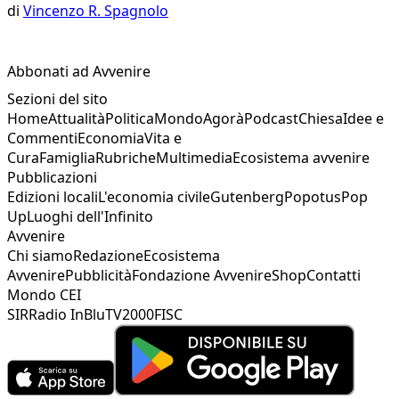
di
Vincenzo R. Spagnolo
Abbonati ad Avvenire
Sezioni del sito
Home
Attualità
Politica
Mondo
Agorà
Podcast
Chiesa
Idee e
Commenti
Economia
Vita e
Cura
Famiglia
Rubriche
Multimedia
Ecosistema avvenire
Pubblicazioni
Edizioni locali
L'economia civile
Gutenberg
Popotus
Pop
Up
Luoghi dell'Infinito
Avvenire
Chi siamo
Redazione
Ecosistema
Avvenire
Pubblicità
Fondazione Avvenire
Shop
Contatti
Mondo CEI
SIR
Radio InBlu
TV2000
FISC