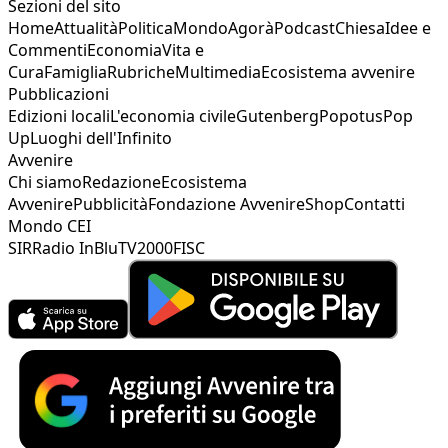
Sezioni del sito
Home
Attualità
Politica
Mondo
Agorà
Podcast
Chiesa
Idee e
Commenti
Economia
Vita e
Cura
Famiglia
Rubriche
Multimedia
Ecosistema avvenire
Pubblicazioni
Edizioni locali
L'economia civile
Gutenberg
Popotus
Pop
Up
Luoghi dell'Infinito
Avvenire
Chi siamo
Redazione
Ecosistema
Avvenire
Pubblicità
Fondazione Avvenire
Shop
Contatti
Mondo CEI
SIR
Radio InBlu
TV2000
FISC