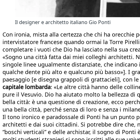
Il designer e architetto italiano Gio Ponti
Con ironia, mista alla certezza che chi ha orecchie 
intervistatore francese quando ormai la Torre Pirelli
completare i vuoti che Dio ha lasciato nella sua c
«Sogno una città fatta dai miei colleghi architetti. 
singole linee ugualmente distanziate, che indicano i
qualche dente più alto e qualcuno più basso»]. I gra
paesaggio [e disegna grappoli di grattacieli], con le
capitale lombarda
: «Le altre città hanno delle col
pure il Vesuvio. Dio ha aiutato molto la bellezza di
bella città: è una questione di creazione, ecco perc
una bella città, perché senza di loro e senza i milan
Il tono ironico e paradossale di Ponti ha un punto p
architetti e dai suoi cittadini. Si potrebbe dire che,
“boschi verticali” e delle archistar, il sogno di Ponti
molti studenti stranieri si sono iscritti alle sue u