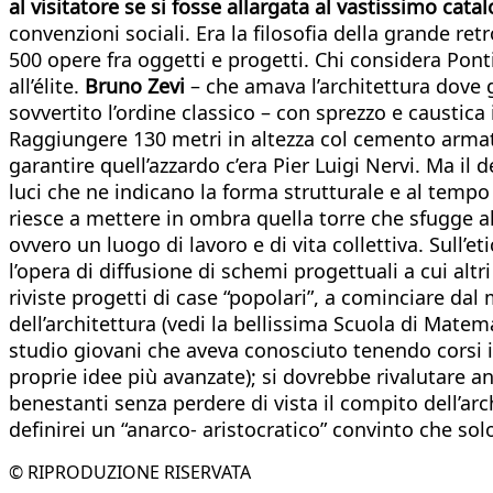
al visitatore se si fosse allargata al vastissimo cata
convenzioni sociali. Era la filosofia della grande re
500 opere fra oggetti e progetti. Chi considera Pont
all’élite.
Bruno Zevi
– che amava l’architettura dove g
sovvertito l’ordine classico – con sprezzo e caustica i
Raggiungere 130 metri in altezza col cemento armato,
garantire quell’azzardo c’era Pier Luigi Nervi. Ma il
luci che ne indicano la forma strutturale e al tempo 
riesce a mettere in ombra quella torre che sfugge all
ovvero un luogo di lavoro e di vita collettiva. Sull’e
l’opera di diffusione di schemi progettuali a cui al
riviste progetti di case “popolari”, a cominciare dal
dell’architettura (vedi la bellissima Scuola di Mat
studio giovani che aveva conosciuto tenendo corsi in 
proprie idee più avanzate); si dovrebbe rivalutare a
benestanti senza perdere di vista il compito dell’arc
definirei un “anarco- aristocratico” convinto che solo 
© RIPRODUZIONE RISERVATA