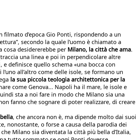
 un filmato d’epoca Gio Ponti, rispondendo a un
itettura”, secondo la quale l’uomo è chiamato a
ga cosa desidererebbe per
Milano, la città che ama
.
[traccia una linea e poi in perpendicolare altre
eli, e definisce quello schema «una bocca con
 l’uno all’altro come delle isole, se formano un
iega
la sua piccola teologia architettonica per la
mare come Genova... Napoli ha il mare, le isole e
quindi sta a noi fare in modo che Milano sia una
non fanno che sognare di poter realizzare, di creare
bella
, che ancora non è, ma dipende molto dai suoi
rte, nonostante, o forse a causa della parodia dei
che Milano sia diventata la città più bella d’Italia,
dy, ma tutto sommato se oggi Ponti dovesse