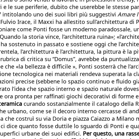
ri e le sue periferie, dubito che userebbe le stesse pa
intitolando uno dei suoi libri più suggestivi
Amare l’
ulvio Irace, il Maxxi ha allestito sull’architettura di 
moniare come Ponti fosse un moderno paradossale, un r
«Quando la storia vince, l’architettura ruina»; «l’arch
ha sostenuto in passato e sostiene oggi che l’architett
entela, l’architettura è l’architettura, la pittura è la 
brica di critica su “Domus”, avrebbe da puntualizzare 
che «la bellezza è difficile », Ponti sosterrà che l’ar
ione tecnologica nei materiali rendeva superata la clas
azioni precise (sebbene lo spazio continuo e fluido 
rato l’idea che spazio interno e spazio naturale dov
ora pronta per raffinati giochi decorativi di forme e 
 ceramica
curando sostanzialmente il catalogo della Ric
e urbano, come se il decoro interno cercasse di anda
doria che costruì su via Doria e piazza Caiazzo a Mila
i, ci dice quanto fosse duttile lo sguardo di Ponti e q
uperfici urbane dei suoi edifici.
Per questo, una rasse