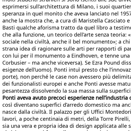
esprimersi sull’architettura di Milano, i suoi quartie
speranza in quel monito che aveva lanciato nel 1957 
anche la mostra che, a cura di Maristella Casciato e F
Basti qualche aforisma tratto da quel libro a testi
che alla funzione, un teorico dell’arte senza teoria: 
sociale nella civiltà, anche il bel monumento»; a chi 
strana idea di ragionare sulle arti per rapporti di par
con lui per il monumento a Eindhoven, e tenne una ru
Corbusier – ma anche viceversa). Se Ezra Pound disse 
esigenze dell’uomo). Ponti intuì presto che l’innovaz
porte), non perché le case non avessero più delimit
dei funzionalisti europei e anche Ponti avesse matu
pesantezza dissolvendo la sua massa sulla superficie 
Ponti aveva avuto precoci esperienze nell’industria
così diventano superfici d’arredo domestico ma anch
nasce dalla civiltà. Il palazzo per gli Uffici Monte
lavori, a poche centinaia di metri, della Torre Pirell
sia una vera e propria idea di design applicata alle s