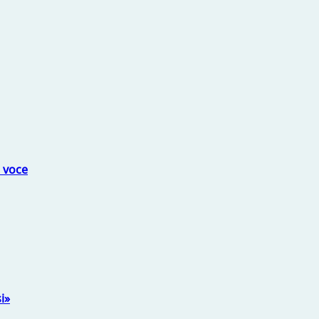
a voce
i»