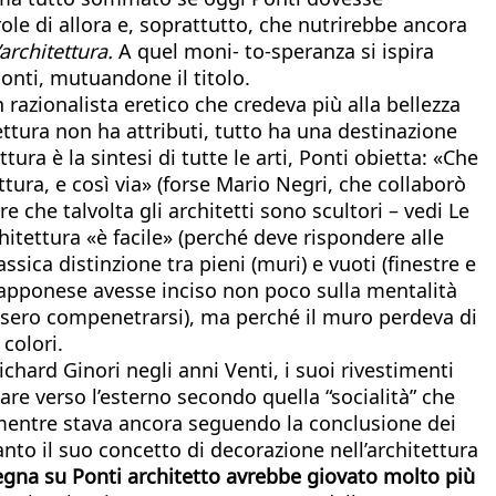
role di allora e, soprattutto, che nutrirebbe ancora
architettura.
A quel moni- to-speranza si ispira
Ponti, mutuandone il titolo.
azionalista eretico che credeva più alla bellezza
itettura non ha attributi, tutto ha una destinazione
ura è la sintesi di tutte le arti, Ponti obietta: «Che
pittura, e così via» (forse Mario Negri, che collaborò
che talvolta gli architetti sono scultori – vedi Le
chitettura «è facile» (perché deve rispondere alle
sica distinzione tra pieni (muri) e vuoti (finestre e
giapponese avesse inciso non poco sulla mentalità
essero compenetrarsi), ma perché il muro perdeva di
colori.
hard Ginori negli anni Venti, i suoi rivestimenti
re verso l’esterno secondo quella “socialità” che
no mentre stava ancora seguendo la conclusione dei
uanto il suo concetto di decorazione nell’architettura
gna su Ponti architetto avrebbe giovato molto più