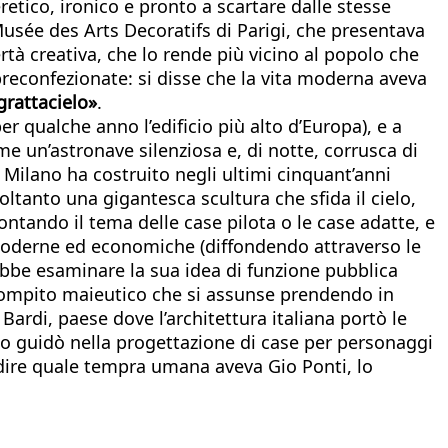
retico, ironico e pronto a scartare dalle stesse
 Musée des Arts Decoratifs di Parigi, che presentava
tà creativa, che lo rende più vicino al popolo che
 preconfezionate: si disse che la vita moderna aveva
grattacielo»
.
 qualche anno l’edificio più alto d’Europa), e a
ome un’astronave silenziosa e, di notte, corrusca di
e Milano ha costruito negli ultimi cinquant’anni
soltanto una gigantesca scultura che sfida il cielo,
rontando il tema delle case pilota o le case adatte, e
ve moderne ed economiche (diffondendo attraverso le
trebbe esaminare la sua idea di funzione pubblica
l compito maieutico che si assunse prendendo in
Bardi, paese dove l’architettura italiana portò le
 lo guidò nella progettazione di case per personaggi
si dire quale tempra umana aveva Gio Ponti, lo