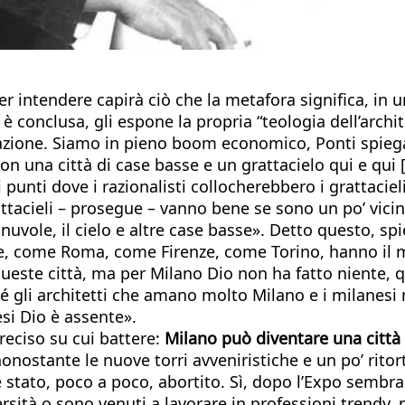
per intendere capirà ciò che la metafora significa, in
 è conclusa, gli espone la propria “teologia dell’arch
reazione. Siamo in pieno boom economico, Ponti spie
Non una città di case basse e un grattacielo qui e qui 
 punti dove i razionalisti collocherebbero i grattaci
ttacieli – prosegue – vanno bene se sono un po’ vicini
 nuvole, il cielo e altre case basse». Detto questo, sp
line, come Roma, come Firenze, come Torino, hanno il 
 queste città, ma per Milano Dio non ha fatto niente, 
hé gli architetti che amano molto Milano e i milanesi 
esi Dio è assente».
reciso su cui battere:
Milano può diventare una città 
 nonostante le nuove torri avveniristiche e un po’ rito
 è stato, poco a poco, abortito. Sì, dopo l’Expo sembra 
niversità o sono venuti a lavorare in professioni tren