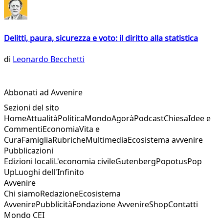
Delitti, paura, sicurezza e voto: il diritto alla statistica
di
Leonardo Becchetti
Abbonati ad Avvenire
Sezioni del sito
Home
Attualità
Politica
Mondo
Agorà
Podcast
Chiesa
Idee e
Commenti
Economia
Vita e
Cura
Famiglia
Rubriche
Multimedia
Ecosistema avvenire
Pubblicazioni
Edizioni locali
L'economia civile
Gutenberg
Popotus
Pop
Up
Luoghi dell'Infinito
Avvenire
Chi siamo
Redazione
Ecosistema
Avvenire
Pubblicità
Fondazione Avvenire
Shop
Contatti
Mondo CEI