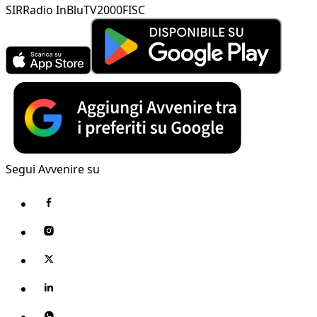
SIR
Radio InBlu
TV2000
FISC
Segui Avvenire su