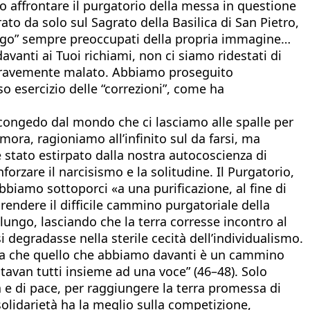
mo affrontare il purgatorio della messa in questione
to da solo sul Sagrato della Basilica di San Pietro,
i “ego” sempre preoccupati della propria immagine…
avanti ai Tuoi richiami, non ci siamo ridestati di
ta gravemente malato. Abbiamo proseguito
 esercizio delle “correzioni”, come ha
congedo dal mondo che ci lasciamo alle spalle per
ora, ragioniamo all’infinito sul da farsi, ma
è stato estirpato dalla nostra autocoscienza di
orzare il narcisismo e la solitudine. Il Purgatorio,
biamo sottoporci «a una purificazione, al fine di
rendere il difficile cammino purgatoriale della
 lungo, lasciando che la terra corresse incontro al
 degradasse nella sterile cecità dell’individualismo.
za che quello che abbiamo davanti è un cammino
tavan tutti insieme ad una voce” (46–48). Solo
ia e di pace, per raggiungere la terra promessa di
solidarietà ha la meglio sulla competizione,