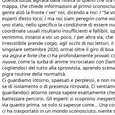
mappa, che chiede informazioni al primo sconosciuto
gente alzò la fronte / ver’ noi, dicendo a noi: / “Se v
esperti d’esto loco; / ma noi siam peregrin come voi
uno stato, nello specifico la condizione di essere nu
coordinate usuali risultano insufficienti e fallibil
venimmo, innanzi a voi un poco, / per altra via, che 
irresistibile prende corpo, agli occhi di noi lettori
singolare settembre 2020, ormai oltre il giro di b
via aspra e forte
che ci ha profondamente provati co
nuove,
come la
turba
di anime incrociatasi con Dante
cogliendoci del tutto alla sprovvista, aprendo scena
pigra routine della normalità.
Ci guardiamo intorno, spaesati e perplessi, e non r
se di isolamento o di presenza ritrovata. Ci sentiam
guardandoci attorno senza sapere esattamente che 
battezzare percorsi. Gli esperti si scoprono
inespert
via quanto prima, se solo si sapesse come… Una cosa 
ci ha trasportato in un mondo sconosciuto, niente 