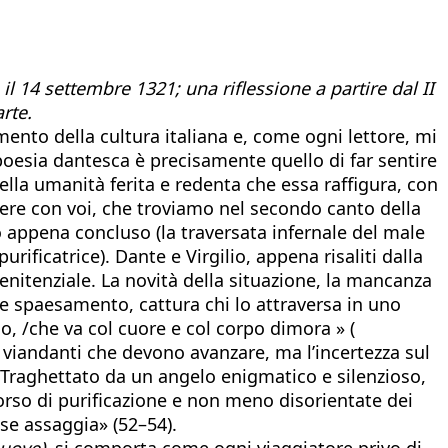
l 14 settembre 1321; una riflessione a partire dal II
rte.
to della cultura italiana e, come ogni lettore, mi
 poesia dantesca è precisamente quello di far sentire
lla umanità ferita e redenta che essa raffigura, con
gere con voi, che troviamo nel secondo canto della
o appena concluso (la traversata infernale del male
rificatrice). Dante e Virgilio, appena risaliti dalla
penitenziale. La novità della situazione, la mancanza
ne e spaesamento, cattura chi lo attraversa in uno
 /che va col cuore e col corpo dimora » (
 viandanti che devono avanzare, ma l’incertezza sul
e. Traghettato da un angelo enigmatico e silenzioso,
corso di purificazione e non meno disorientate dei
ose assaggia» (52–54).
uove),
si comporta come ogni viaggiatore privo di