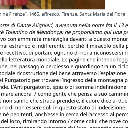
na Firenze”, 1465, affresco. Firenze, Santa Maria del Fiore
di Dante Alighieri, avvenuta nella notte fra il 13 e i
Josè Tolentino de Mendonça: ne proponiamo qui una pa
vo con ammirata meraviglia davanti a questo monumen
 mai estraneo e indifferente, perché il miracolo della
recettivo, di portare ognuno di noi a riconoscersi ne
nella letteratura mondiale. Le pagine che intendo leg
ione, nel passaggio perplesso e guardingo tra un cicl
oriale ricostruzione del bene attraverso l’espiazione pu
 del Purgatorio per trovare l’ingresso della montagna 
confonde. L’Antipurgatorio, spazio di somma indefinizio
o mare ancora, / come gente che pensa a suo cammino,
e non sanno che strada prendere, il cuore dice ai due
prono di non essere soli in questo stato di indecision
e né penitenti, anch’esse in cerca dell’accesso al per
a del loco, rimirando intorno / come colui che nove c
a sperimentando (è
selvaggia del loco, assaggia cose n