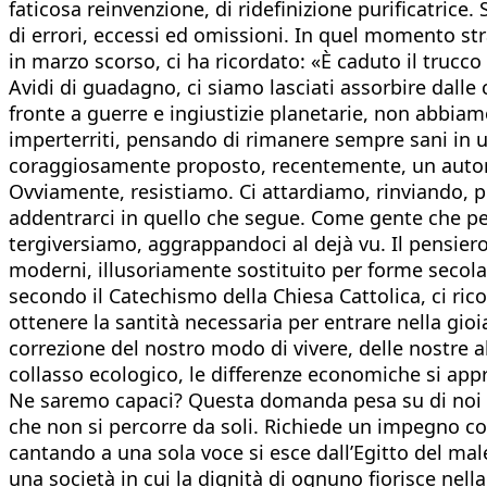
faticosa reinvenzione, di ridefinizione purificatric
di errori, eccessi ed omissioni. In quel momento str
in marzo scorso, ci ha ricordato: «È caduto il truc
Avidi di guadagno, ci siamo lasciati assorbire dalle 
fronte a guerre e ingiustizie planetarie, non abbia
imperterriti, pensando di rimanere sempre sani in 
coraggiosamente proposto, recentemente, un auto
Ovviamente, resistiamo. Ci attardiamo, rinviando,
addentrarci in quello che segue. Come gente che pen
tergiversiamo, aggrappandoci al dejà vu. Il pensiero
moderni, illusoriamente sostituito per forme secolar
secondo il Catechismo della Chiesa Cattolica, ci ric
ottenere la santità necessaria per entrare nella gio
correzione del nostro modo di vivere, delle nostre ab
collasso ecologico, le differenze economiche si appr
Ne saremo capaci? Questa domanda pesa su di noi 
che non si percorre da soli. Richiede un impegno co
cantando a una sola voce si esce dall’Egitto del male
una società in cui la dignità di ognuno fiorisce nell