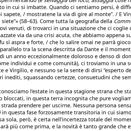
 in cui si imbatte. Quando ci sentiamo persi, è diffi
oi sapete, / mostratene la via di gire al monte”. / E Vi
 siete”» (58–63). Come tutta la geografia della
Comme
ovi venuti, di trovarci in una situazione che ci cogli
i, spazzate via da una crisi acuta, che abbiamo appena
fu sì aspra e forte, / che lo salire omai ne parrà gioc
, il parallelo tra la scena descritta da Dante e il mom
oa di un anno eccezionalmente doloroso e denso di d
me individui e come comunità), ci troviamo in una s
 e Virgilio, e nessuno se la sente di dirsi “esperto d
ri inediti, squassando certezze, consuetudini che sem
iconosciamo l’estate in questa stagione strana che st
o bloccati, in questa terra incognita che pure voglia
strada prendere per uscirne. Nessuna persona sensa
i
in questa fase forzosamente transitoria in cui siamo
sola, però, è certa nell’incertezza totale del moment
sarà più come prima, e la novità è tanto grande che