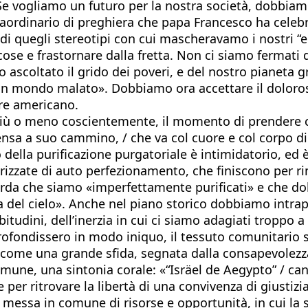
e. Se vogliamo un futuro per la nostra società, dobbia
aordinario di preghiera che papa Francesco ha celebra
co di quegli stereotipi con cui mascheravamo i nostr
cose e frastornare dalla fretta. Non ci siamo fermati d
mo ascoltato il grido dei poveri, e del nostro piane
un mondo malato». Dobbiamo ora accettare il doloroso
re americano.
 più o meno coscientemente, il momento di prendere 
sa a suo cammino, / che va col cuore e col corpo dim
 della purificazione purgatoriale è intimidatorio, ed 
izzate di auto perfezionamento, che finiscono per rinf
orda che siamo «imperfettamente purificati» e che dob
ia del cielo». Anche nel piano storico dobbiamo intrap
itudini, dell’inerzia in cui ci siamo adagiati troppo a
ofondissero in modo iniquo, il tessuto comunitario si
come una grande sfida, segnata dalla consapevolez
mune, una sintonia corale: «“Isräel de Aegypto” / can
 per ritrovare la libertà di una convivenza di giustiz
a messa in comune di risorse e opportunità, in cui la 