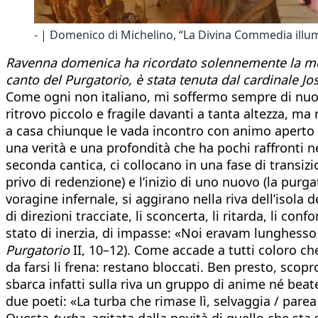
- | Domenico di Michelino, “La Divina Commedia illumi
Ravenna domenica ha ricordato solennemente la morte 
canto del Purgatorio, è stata tenuta dal cardinale 
Come ogni non italiano, mi soffermo sempre di nuo
ritrovo piccolo e fragile davanti a tanta altezza, ma
a casa chiunque le vada incontro con animo aperto e 
una verità e una profondità che ha pochi raffronti 
seconda cantica, ci collocano in una fase di transiz
privo di redenzione) e l’inizio di uno nuovo (la purgat
voragine infernale, si aggirano nella riva dell’isola
di direzioni tracciate, li sconcerta, li ritarda, li 
stato di inerzia, di impasse: «Noi eravam lunghess
Purgatorio
II, 10–12). Come accade a tutti coloro ch
da farsi li frena: restano bloccati. Ben presto, sco
sbarca infatti sulla riva un gruppo di anime né beat
due poeti: «La turba che rimase lì, selvaggia / pare
Questa
turba,
agitata dalla novità di quello che st