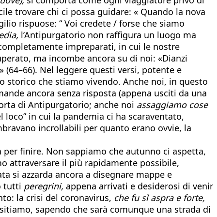
cile trovare chi ci possa guidare: « Quando la nova
rgilio rispuose: “ Voi credete / forse che siamo
dia,
l’Antipurgatorio non raffigura un luogo ma
e completamente impreparati, in cui le nostre
 superato, ma incombe ancora su di noi: «Dianzi
o» (64–66). Nel leggere questi versi, potente e
ento storico che stiamo vivendo. Anche noi, in questo
omande ancora senza risposta (appena usciti da una
orta di Antipurgatorio; anche noi
assaggiamo cose
el loco” in cui la pandemia ci ha scaraventato,
bravano incrollabili per quanto erano ovvie, la
a per finire. Non sappiamo che autunno ci aspetta,
mo attraversare il più rapidamente possibile,
ta si azzarda ancora a disegnare mappe e
 tutti
peregrini,
appena arrivati e desiderosi di venir
o: la crisi del coronavirus,
che fu sì aspra e forte,
 esitiamo, sapendo che sarà comunque una strada di