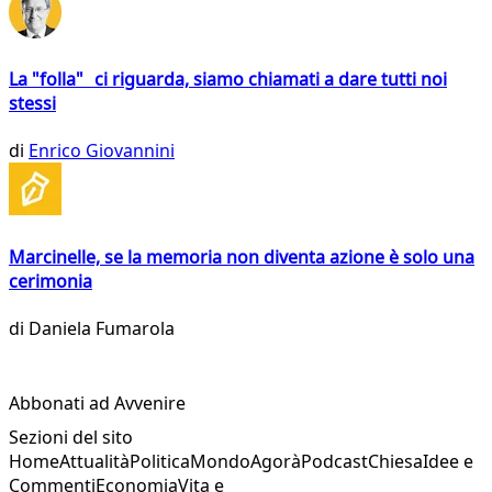
La "folla" ci riguarda, siamo chiamati a dare tutti noi
stessi
di
Enrico Giovannini
Marcinelle, se la memoria non diventa azione è solo una
cerimonia
di
Daniela Fumarola
Abbonati ad Avvenire
Sezioni del sito
Home
Attualità
Politica
Mondo
Agorà
Podcast
Chiesa
Idee e
Commenti
Economia
Vita e