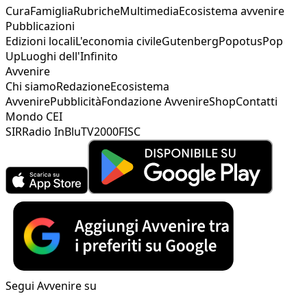
Cura
Famiglia
Rubriche
Multimedia
Ecosistema avvenire
Pubblicazioni
Edizioni locali
L'economia civile
Gutenberg
Popotus
Pop
Up
Luoghi dell'Infinito
Avvenire
Chi siamo
Redazione
Ecosistema
Avvenire
Pubblicità
Fondazione Avvenire
Shop
Contatti
Mondo CEI
SIR
Radio InBlu
TV2000
FISC
Segui Avvenire su