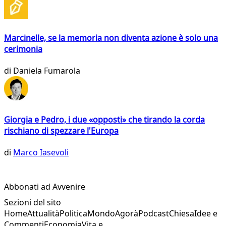
Marcinelle, se la memoria non diventa azione è solo una
cerimonia
di
Daniela Fumarola
Giorgia e Pedro, i due «opposti» che tirando la corda
rischiano di spezzare l'Europa
di
Marco Iasevoli
Abbonati ad Avvenire
Sezioni del sito
Home
Attualità
Politica
Mondo
Agorà
Podcast
Chiesa
Idee e
Commenti
Economia
Vita e