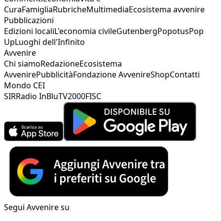
Cura
Famiglia
Rubriche
Multimedia
Ecosistema avvenire
Pubblicazioni
Edizioni locali
L'economia civile
Gutenberg
Popotus
Pop
Up
Luoghi dell'Infinito
Avvenire
Chi siamo
Redazione
Ecosistema
Avvenire
Pubblicità
Fondazione Avvenire
Shop
Contatti
Mondo CEI
SIR
Radio InBlu
TV2000
FISC
Segui Avvenire su