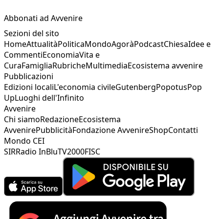
Abbonati ad Avvenire
Sezioni del sito
Home
Attualità
Politica
Mondo
Agorà
Podcast
Chiesa
Idee e
Commenti
Economia
Vita e
Cura
Famiglia
Rubriche
Multimedia
Ecosistema avvenire
Pubblicazioni
Edizioni locali
L'economia civile
Gutenberg
Popotus
Pop
Up
Luoghi dell'Infinito
Avvenire
Chi siamo
Redazione
Ecosistema
Avvenire
Pubblicità
Fondazione Avvenire
Shop
Contatti
Mondo CEI
SIR
Radio InBlu
TV2000
FISC