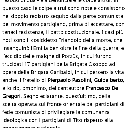
l’esodo di qua - e a denunciare le colpe altrui. In
questo caso le colpe altrui sono note e consistono
nel doppio registro seguito dalla parte comunista
del movimento partigiano, prima di accettare, con
tenaci resistenze, il patto costituzionale. I casi più
noti sono il cosiddetto Triangolo della morte, che
insanguinò l’Emilia ben oltre la fine della guerra, e
l’eccidio delle malghe di Porzûs, in cui furono
trucidati 17 partigiani della Brigata Osoppo ad
opera della Brigata Garibaldi, in cui persero la vita
anche il fratello di
Pierpaolo Pasolini
,
Guidalberto
,
e lo zio, omonimo, del cantautore
Francesco De
Gregori
. Segno eclatante, quest’ultimo, della
scelta operata sul fronte orientale dai partigiani di
fede comunista di privilegiare la comunanza
ideologica con i partigiani di Tito rispetto alla