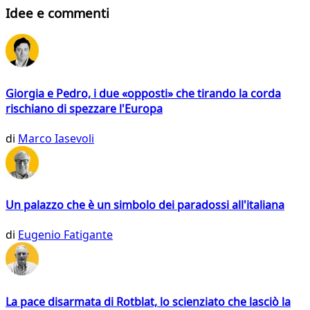
Idee e commenti
Giorgia e Pedro, i due «opposti» che tirando la corda
rischiano di spezzare l'Europa
di
Marco Iasevoli
Un palazzo che è un simbolo dei paradossi all'italiana
di
Eugenio Fatigante
La pace disarmata di Rotblat, lo scienziato che lasciò la