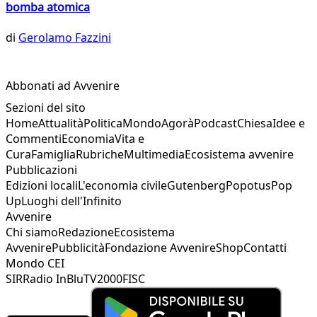
bomba atomica
di
Gerolamo Fazzini
Abbonati ad Avvenire
Sezioni del sito
Home
Attualità
Politica
Mondo
Agorà
Podcast
Chiesa
Idee e
Commenti
Economia
Vita e
Cura
Famiglia
Rubriche
Multimedia
Ecosistema avvenire
Pubblicazioni
Edizioni locali
L'economia civile
Gutenberg
Popotus
Pop
Up
Luoghi dell'Infinito
Avvenire
Chi siamo
Redazione
Ecosistema
Avvenire
Pubblicità
Fondazione Avvenire
Shop
Contatti
Mondo CEI
SIR
Radio InBlu
TV2000
FISC