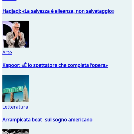
Hadjadj: «La salvezza è alleanza, non salvataggio»
Arte
Kapoor: «È lo spettatore che completa l’opera»
Letteratura
Arrampicata beat sul sogno americano