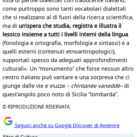
lista di parole dialettali con traducente italiano,
come purtroppo sono tanti vocabolari dialettali
che si realizzano al di fuori della ricerca scientifica,
ma di
un’opera che studia, registra e illustra il
lessico insieme a tutti i livelli interni della lingua
(fonologia e ortografia, morfologia e sintassi) e a
quelli esterni (contenuti etnoantropologici),
supportati spesso da adeguati approfondimenti
culturali». Un “monumento” che forse nessun altro
centro italiano può vantare e una sorpresa che ci
giunge dalle vie e viuzze –
chintanëe vaneddë–
di
quest’angolo poco noto di Sicilia “lombarda”.
© RIPRODUZIONE RISERVATA
Seguici anche su Google Discover di Avvenire
Altro di Cultura