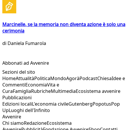
Marcinelle, se la memoria non diventa azione è solo una
cerimonia
di
Daniela Fumarola
Abbonati ad Avvenire
Sezioni del sito
Home
Attualità
Politica
Mondo
Agorà
Podcast
Chiesa
Idee e
Commenti
Economia
Vita e
Cura
Famiglia
Rubriche
Multimedia
Ecosistema avvenire
Pubblicazioni
Edizioni locali
L'economia civile
Gutenberg
Popotus
Pop
Up
Luoghi dell'Infinito
Avvenire
Chi siamo
Redazione
Ecosistema
Avvenire
Pubblicità
Fondazione Avvenire
Shop
Contatti