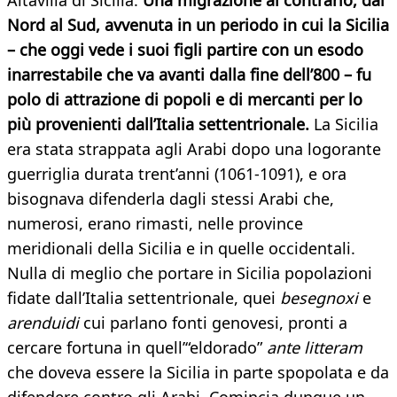
Altavilla di Sicilia.
Una migrazione al contrario, dal
Nord al Sud, avvenuta in un periodo in cui la Sicilia
– che oggi vede i suoi figli partire con un esodo
inarrestabile che va avanti dalla fine dell’800 – fu
polo di attrazione di popoli e di mercanti per lo
più provenienti dall’Italia settentrionale.
La Sicilia
era stata strappata agli Arabi dopo una logorante
guerriglia durata trent’anni (1061-1091), e ora
bisognava difenderla dagli stessi Arabi che,
numerosi, erano rimasti, nelle province
meridionali della Sicilia e in quelle occidentali.
Nulla di meglio che portare in Sicilia popolazioni
fidate dall’Italia settentrionale, quei
besegnoxi
e
arenduidi
cui parlano fonti genovesi, pronti a
cercare fortuna in quell’“eldorado”
ante litteram
che doveva essere la Sicilia in parte spopolata e da