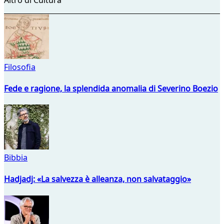
Filosofia
Fede e ragione, la splendida anomalia di Severino Boezio
Bibbia
Hadjadj: «La salvezza è alleanza, non salvataggio»