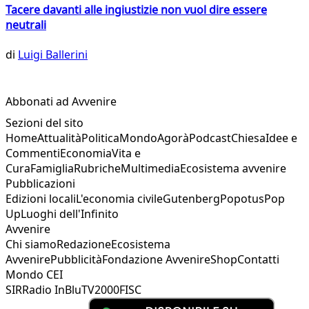
Tacere davanti alle ingiustizie non vuol dire essere
neutrali
di
Luigi Ballerini
Abbonati ad Avvenire
Sezioni del sito
Home
Attualità
Politica
Mondo
Agorà
Podcast
Chiesa
Idee e
Commenti
Economia
Vita e
Cura
Famiglia
Rubriche
Multimedia
Ecosistema avvenire
Pubblicazioni
Edizioni locali
L'economia civile
Gutenberg
Popotus
Pop
Up
Luoghi dell'Infinito
Avvenire
Chi siamo
Redazione
Ecosistema
Avvenire
Pubblicità
Fondazione Avvenire
Shop
Contatti
Mondo CEI
SIR
Radio InBlu
TV2000
FISC