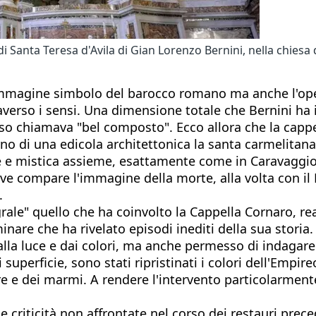
i Santa Teresa d'Avila di Gian Lorenzo Bernini, nella chiesa 
immagine simbolo del barocco romano ma anche l'oper
verso i sensi. Una dimensione totale che Bernini ha in
tesso chiamava "bel composto". Ecco allora che la capp
rno di una edicola architettonica la santa carmelitana d
ale e mistica assieme, esattamente come in Caravaggi
ve compare l'immagine della morte, alla volta con il P
.
rale" quello che ha coinvolto la Cappella Cornaro, re
are che ha rivelato episodi inediti della sua storia.
e dalla luce e dai colori, ma anche permesso di indagar
i superficie, sono stati ripristinati i colori dell'Empi
ture e dei marmi. A rendere l'intervento particolarment
 criticità non affrontate nel corso dei restauri precede