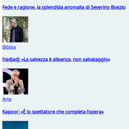
Fede e ragione, la splendida anomalia di Severino Boezio
Bibbia
Hadjadj: «La salvezza è alleanza, non salvataggio»
Arte
Kapoor: «È lo spettatore che completa l’opera»