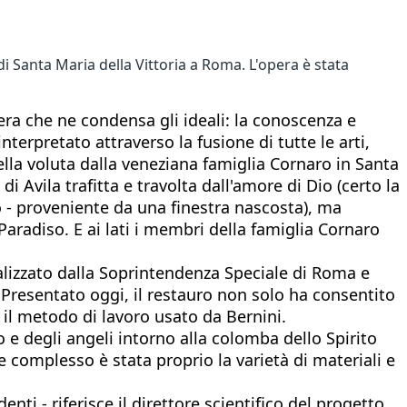
di Santa Maria della Vittoria a Roma. L'opera è stata
a che ne condensa gli ideali: la conoscenza e
terpretato attraverso la fusione di tutte le arti,
ella voluta dalla veneziana famiglia Cornaro in Santa
i Avila trafitta e travolta dall'amore di Dio (certo la
o - proveniente da una finestra nascosta), ma
aradiso. E ai lati i membri della famiglia Cornaro
alizzato dalla Soprintendenza Speciale di Roma e
 Presentato oggi, il restauro non solo ha consentito
e il metodo di lavoro usato da Bernini.
reo e degli angeli intorno alla colomba dello Spirito
e complesso è stata proprio la varietà di materiali e
nti - riferisce il direttore scientifico del progetto,