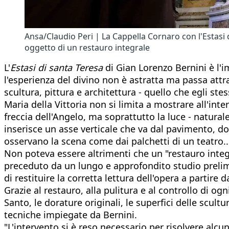
Ansa/Claudio Peri | La Cappella Cornaro con l'Estasi d
oggetto di un restauro integrale
L'
Estasi di santa Teresa
di Gian Lorenzo Bernini è l'
l'esperienza del divino non è astratta ma passa attra
scultura, pittura e architettura - quello che egli s
Maria della Vittoria non si limita a mostrare all'inte
freccia dell'Angelo, ma soprattutto la luce - natur
inserisce un asse verticale che va dal pavimento, do
osservano la scena come dai palchetti di un teatro..
Non poteva essere altrimenti che un "restauro integ
preceduto da un lungo e approfondito studio prelimin
di restituire la corretta lettura dell'opera a partir
Grazie al restauro, alla pulitura e al controllo di ogn
Santo, le dorature originali, le superfici delle scul
tecniche impiegate da Bernini.
"L'intervento si è reso necessario per risolvere alcune