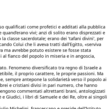
o qualificati come profetici e additati alla pubblica
ie quand’erano vivi; anzi di solito erano disprezzati e
 la classe sacerdotale; erano dei 'tafani divini', per
do Colui che li aveva tratti dall’Egitto, «serviva
teva ma avrebbe potuto esistere se fosse stata
 al fianco del popolo in miseria e in angoscia,
dato. Fenomeno diversificato tra regno di Israele a
ibile, il proprio carattere, le proprie passioni. Ma
he, sempre antepone la solidarietà verso il popolo ai
brei e cristiani divisi in pari numero, che hanno
vengono commentati altrettanti brani, antologizzati
 Giudici, i libri di Samuele e dei Re, oltre ai singoli
ulio Michelini, francescano e preside dell’Istituto