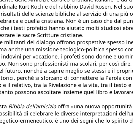
l cardinale Kurt Koch e del rabbino David Rosen. Nel 
risultati delle scienze bibliche al servizio di una più
ebraica e quella cristiana. Non è un caso che dal punto
he i testi profetici hanno aiutato molti studiosi eb
are le sacre Scritture cristiane.
 militanti del dialogo offrono prospettive spesso ined
, ma anche una missione teologico-politica spesso con
né indovini per vocazione, i profeti sono donne e uomi
mpo. Non sono professionisti ma scolari, per così dire
el futuro, nonché a capire meglio se stessi e il propri
torici, perché si sforzano di connettere la Parola co
 e il relativo, tra la Rivelazione e la vita, tra il test
anto possono ascoltare insieme quel libro e lavorare s
esta
Bibbia dell’amicizia
offra «una nuova opportunità d
bilità di celebrare le diverse interpretazioni dell’u
getico-ermeneutico, è uno dei segni che lo spirito de