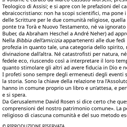
Teologico di Assisi; e si apre con le prefazioni de
ebraicocristiano: non ha scopi scientifici, ma pone i 
delle Scritture per le due comunità religiose, quella 
ponte tra Torà e Nuovo Testamento, né va ignorato c
Buber, da Abraham Heschel a André Neher) ad apprezz
Nella
Bibbia dell’amicizia
appartenenti alle due fedi e
profezia in quanto tale, una categoria dello spirito
divinazione dall’altra. Né catastrofisti per natura, 
fedele eco, riuscendo così a interpretare il loro te
quanto stimolare gli altri ad avere fiducia in Dio e n
I profeti sono sempre degli ermeneuti degli eventi s
la storia. Sono la chiave della relazione tra l’Assoluto
hanno in comune proprio un libro e un’attesa, e pert
e si spera.
Da Gerusalemme David Rosen si dice certo che qu
comprensioni del nostro patrimonio comune». La possi
religioso di ciascuna comunità e del suo metodo ese
© RIPRODUZIONE RISERVATA