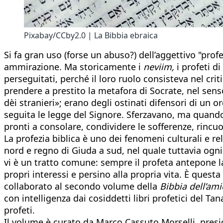
Pixabay/CCby2.0 | La Bibbia ebraica
Si fa gran uso (forse un abuso?) dell’aggettivo "prof
ammirazione. Ma storicamente i
neviim,
i profeti di
perseguitati, perché il loro ruolo consisteva nel criti
prendere a prestito la metafora di Socrate, nel sens
dèi stranieri»; erano degli ostinati difensori di un
seguita le legge del Signore. Sferzavano, ma quando 
pronti a consolare, condividere le sofferenze, rincu
La profezia biblica è uno dei fenomeni culturali e re
nord e regno di Giuda a sud, nel quale tuttavia ogni 
vi è un tratto comune: sempre il profeta antepone la
propri interessi e persino alla propria vita. È quest
collaborato al secondo volume della
Bibbia dell’amic
con intelligenza dai cosiddetti libri profetici del Ta
profeti.
Il volume è curato da Marco Cassuto Morselli, preside