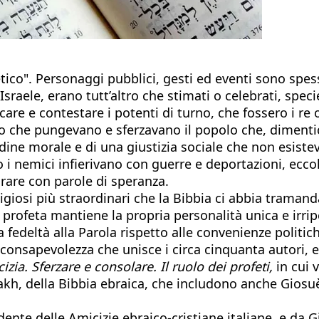
etico". Personaggi pubblici, gesti ed eventi sono spess
 Israele, erano tutt’altro che stimati o celebrati, spec
care e contestare i potenti di turno, che fossero i re o
o che pungevano e sferzavano il popolo che, dimentican
 ordine morale e di una giustizia sociale che non esis
i nemici infierivano con guerre e deportazioni, eccoli
orare con parole di speranza.
ligiosi più straordinari che la Bibbia ci abbia traman
profeta mantiene la propria personalità unica e irripet
 fedeltà alla Parola rispetto alle convenienze politic
a consapevolezza che unisce i circa cinquanta autori, e
izia. Sferzare e consolare. Il ruolo dei profeti,
in cui 
nakh, della Bibbia ebraica, che includono anche Giosuè e
nte delle Amicizie ebraico-cristiane italiane, e da Gi