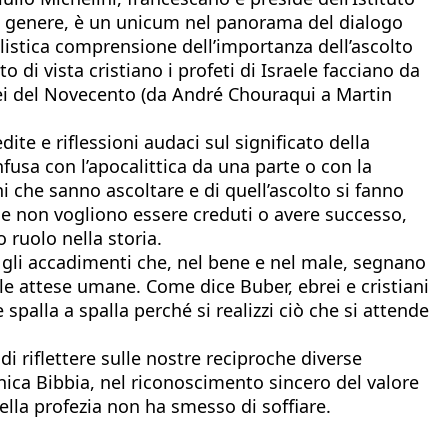
suo genere, è un unicum nel panorama del dialogo
 olistica comprensione dell’importanza dell’ascolto
 di vista cristiano i profeti di Israele facciano da
rei del Novecento (da André Chouraqui a Martin
ite e riflessioni audaci sul significato della
fusa con l’apocalittica da una parte o con la
ni che sanno ascoltare e di quell’ascolto si fanno
, e non vogliono essere creduti o avere successo,
o ruolo nella storia.
n gli accadimenti che, nel bene e nel male, segnano
o e le attese umane. Come dice Buber, ebrei e cristiani
palla a spalla perché si realizzi ciò che si attende
i riflettere sulle nostre reciproche diverse
nica Bibbia, nel riconoscimento sincero del valore
lla profezia non ha smesso di soffiare.