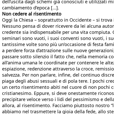
dell’uscita dagli schemi già conosciuti e utilizzati m
cambiamento d’epoca [...].
Non cedere al risentimento
Oggi la Chiesa – soprattutto in Occidente – si trova i
Nessuno pensa di dover ricevere da lei alcuna autoriz
credente sia indispensabile per una vita compiuta. Gli
seminari sono vuoti, i suoi conventi sono vuoti, i s
tantissime volte sono più un’occasione di festa famil
a perdere forza d’attrazione sulle nuove generazioni,
passare sotto silenzio il fatto che, nella memoria c
all’anima umana le coordinate per contenere le altez
espiazione, redenzione attraverso la croce, remission
salvezza. Per non parlare, infine, del continuo discr
piaga degli abusi sessuali e di pola tere. I pochi cr
un certo risentimento abiti nel cuore di non pochi 
cristianesimo. Eppure, si deve onestamente riconosce
precipitare veloce verso i lidi del pessimismo e dell
allora, al risentimento. Facciamo piuttosto nostro “l
abbiamo nel trasmettere la gioia della fede, allo st