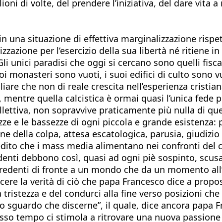
ilioni di volte, del prendere l’iniziativa, del dare vit
n una situazione di effettiva marginalizzazione rispett
zazione per l’esercizio della sua libertà né ritiene i
 unici paradisi che oggi si cercano sono quelli fiscali
uoi monasteri sono vuoti, i suoi edifici di culto sono
iare che non di reale crescita nell’esperienza cristia
 mentre quella calcistica è ormai quasi l’unica fede pe
ollettiva, non sopravvive praticamente più nulla di qu
ze e le bassezze di ogni piccola e grande esistenza: 
e della colpa, attesa escatologica, parusia, giudizio f
edito che i mass media alimentano nei confronti del cl
edenti debbono così, quasi ad ogni piè sospinto, scusar
credenti di fronte a un mondo che da un momento all’
re la verità di ciò che papa Francesco dice a propos
a tristezza e del condurci alla fine verso posizioni c
o sguardo che discerne”, il quale, dice ancora papa Fr
esso tempo ci stimola a ritrovare una nuova passione 