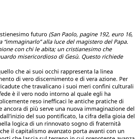
istienesimo futuro
(San Paolo, pagine 192, euro 16,
a “immaginarlo” alla luce del magistero del Papa.
unione con chi le abita; un cristianesimo che
guardo misericordioso di Gesù. Questo richiede
uello che ai suoi occhi rappresenta la linea
omento di vero discernimento e di vera azione. Per
cadute che travalicano i suoi meri confini culturali
fede è il vero nodo intorno al quale egli ha
licemente reso inefficaci le antiche pratiche di
le e ancora di più serve una nuova immaginazione del
l’inizio del suo pontificato, la cifra della gioia del
lla logica di un rinnovato sogno di fraternità
 che il capitalismo avanzato porta avanti con un
orti che lascia sul terreno in cui prepotente avanza.