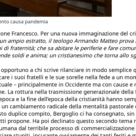
mento causa pandemia
one Francesco. Per una nuova immaginazione del cr
 un ampio estratto, il teologo Armando Matteo prova 
i di fraternità; che sa abitare le periferie e fare com
nde soldi e anima; un cristianesimo che torna allo s
o opportuno a chi scrive rilanciare in modo semplice q
re i suoi fratelli e le sue sorelle nella fede a un m
tuale – principalmente in Occidente ma con cause e ri
ane. La rottura nella trasmissione generazionale della 
poca e la fine dell’epoca della cristianità hanno semp
lora, un cambiamento radicale della mentalità pastora
to duplice compito, Bergoglio ci ha consegnato, sin dal
utti propone. Ha poi declinato questo secondo tema ne
a umana dal terribile processo di commercializzazione
are stupiti, incurante ovviamente dei tanti feriti e m