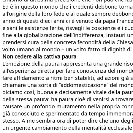
Ed è in questo mondo che i credenti debbono tornar
all’origine della loro fede e al quale sempre debbo
anno di questi dieci anni ci è venuto da papa Franc
e sani le esistenze ferite, risvegli le coscienze e i 
fine alla globalizzazione dell’indifferenza, instauri 
prendersi cura della concreta fecondità della Chie
volto umano al mondo – un volto fatto di dignità di tutt
Non cedere alla cattiva paura
L’emozione della paura rappresenta una grande risor
all’esperienza diretta per fare conoscenza del mon
fare affidamento a ritmi ben stabiliti, ad azioni già
chiamare una sorta di “addomesticazione” del mondo
diciamo così, buona e decisamente vitale della paura
della stessa paura: ha paura cioè di venirsi a trova
causare un profondo mutamento nella propria condizi
già conosciuto e sperimentato da tempo immemorabil
stesso. A me sembra ora di poter dire che uno degli o
un urgente cambiamento della mentalità ecclesiale e 