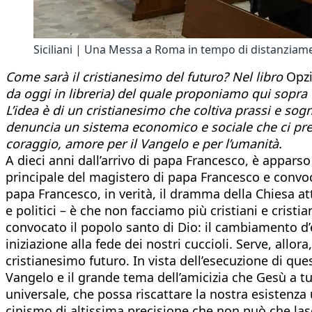
Siciliani | Una Messa a Roma in tempo di distanzia
Come sarà il cristianesimo del futuro? Nel libro
Opzi
da oggi in libreria) del quale proponiamo qui sopra
L’idea è di un cristianesimo che coltiva prassi e sogn
denuncia un sistema economico e sociale che ci pre
coraggio, amore per il Vangelo e per l’umanità.
A dieci anni dall’arrivo di papa Francesco, è appars
principale del magistero di papa Francesco e convoca
papa Francesco, in verità, il dramma della Chiesa at
e politici – è che non facciamo più cristiani e cristi
convocato il popolo santo di Dio: il cambiamento d’e
iniziazione alla fede dei nostri cuccioli. Serve, al
cristianesimo futuro. In vista dell’esecuzione di ques
Vangelo e il grande tema dell’amicizia che Gesù a t
universale, che possa riscattare la nostra esistenz
cinismo di altissima precisione che non può che lasci