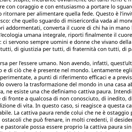
e con coraggio e con entusiasmo a portare lo sguardo
no ritornare per alimentare quella fede. Questo è l’i
esco: che quello sguardo di misericordia vada al mon
cuori addormentati, converta il cuore di chi ha in mano 
un’ecologia umana integrale, riporti finalmente il cuore
sa: ci servono sempre uomini e donne che vivano del
i, di giustizia per tutti, di fraternità con tutti, di pac
sa per l’essere umano. Non avendo, infatti, quest’ult
do e di ciò che è presente nel mondo. Lentamente egl
 sperimentate, a punti di riferimento efficaci e a pre
 ovvero la trasformazione del mondo in una casa abit
, ne esiste una che definiamo cattiva paura. Intendia
re di fronte a qualcosa di non conosciuto, di inedito,
one di vita. In questo caso, si reagisce a questa cat
e. La cattiva paura rende colui che ne è ostaggio p
stacoli che può frenare, in molti credenti, il desider
pastorale possa essere proprio la cattiva paura sin q