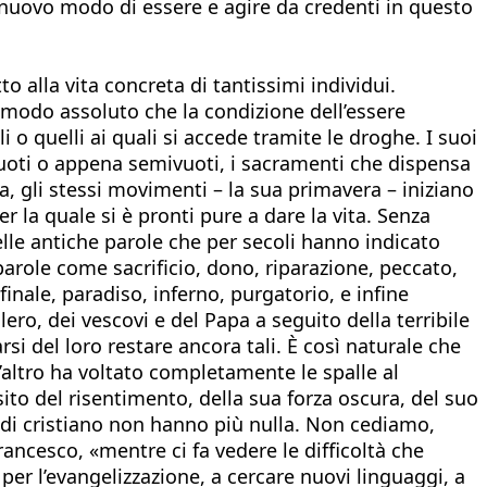
a a nuovo modo di essere e agire da credenti in questo
o alla vita concreta di tantissimi individui.
n modo assoluto che la condizione dell’essere
 o quelli ai quali si accede tramite le droghe. I suoi
 vuoti o appena semivuoti, i sacramenti che dispensa
na, gli stessi movimenti – la sua primavera – iniziano
r la quale si è pronti pure a dare la vita. Senza
elle antiche parole che per secoli hanno indicato
parole come sacrificio, dono, riparazione, peccato,
inale, paradiso, inferno, purgatorio, e infine
ero, dei vescovi e del Papa a seguito della terribile
si del loro restare ancora tali. È così naturale che
altro ha voltato completamente le spalle al
ito del risentimento, della sua forza oscura, del suo
he di cristiano non hanno più nulla. Non cediamo,
ancesco, «mentre ci fa vedere le difficoltà che
per l’evangelizzazione, a cercare nuovi linguaggi, a