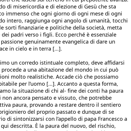
 di misericordia e di elezione di Gesù che sta
nvito immenso che ogni giorno di ogni mese di ogni
do intero, raggiunga ogni angolo di umanità, tocchi
le sorti finanziarie e politiche della società, metta
 dei padri verso i figli. Ecco perché è essenziale
la passione genuinamente evangelica di dare un
e in cielo e in terra [...].
imo un corredo istintuale completo, deve affidarsi
i procede a una abitazione del mondo in cui può
visioni molto realistiche. Accade ciò che possiamo
abile per l’uomo [...]. Accanto a questa forma,
mo la situazione di chi al- fine dei conti ha paura
 di non ancora pensato e vissuto, che potrebbe
tiva paura, provando a restare dentro il sentiero
rigioniero del proprio passato e dunque di se
io di sintonizzarsi con l’appello di papa Francesco a
ui descritta. È la paura del nuovo, del rischio,