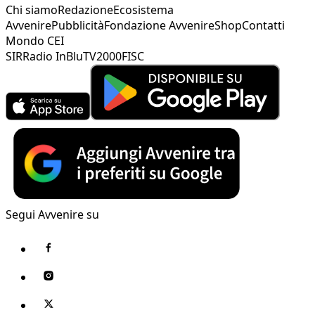
Chi siamo
Redazione
Ecosistema
Avvenire
Pubblicità
Fondazione Avvenire
Shop
Contatti
Mondo CEI
SIR
Radio InBlu
TV2000
FISC
Segui Avvenire su