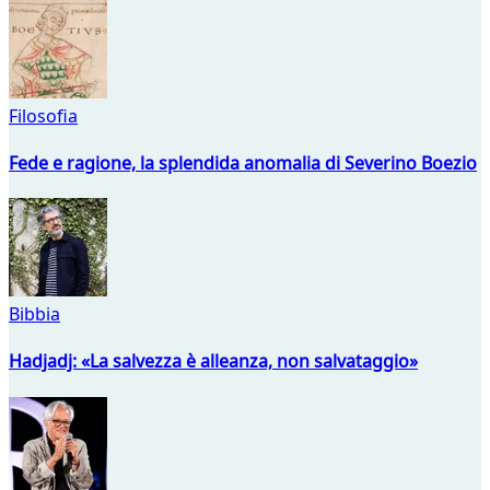
Filosofia
Fede e ragione, la splendida anomalia di Severino Boezio
Bibbia
Hadjadj: «La salvezza è alleanza, non salvataggio»