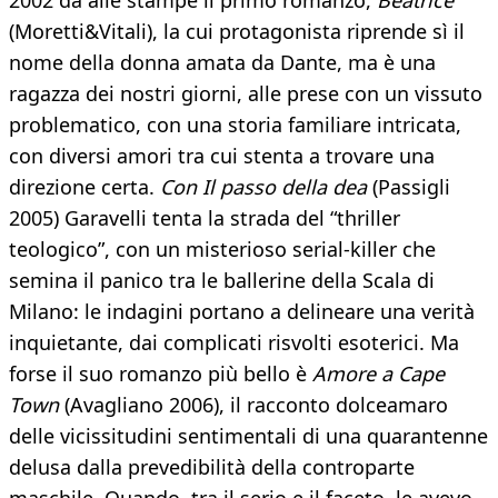
2002 dà alle stampe il primo romanzo,
Beatrice
(Moretti&Vitali), la cui protagonista riprende sì il
nome della donna amata da Dante, ma è una
ragazza dei nostri giorni, alle prese con un vissuto
problematico, con una storia familiare intricata,
con diversi amori tra cui stenta a trovare una
direzione certa.
Con Il passo della dea
(Passigli
2005) Garavelli tenta la strada del “thriller
teologico”, con un misterioso serial-killer che
semina il panico tra le ballerine della Scala di
Milano: le indagini portano a delineare una verità
inquietante, dai complicati risvolti esoterici. Ma
forse il suo romanzo più bello è
Amore a Cape
Town
(Avagliano 2006), il racconto dolceamaro
delle vicissitudini sentimentali di una quarantenne
delusa dalla prevedibilità della controparte