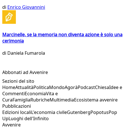
di
Enrico Giovannini
Marcinelle, se la memoria non diventa azione è solo una
cerimonia
di
Daniela Fumarola
Abbonati ad Avvenire
Sezioni del sito
Home
Attualità
Politica
Mondo
Agorà
Podcast
Chiesa
Idee e
Commenti
Economia
Vita e
Cura
Famiglia
Rubriche
Multimedia
Ecosistema avvenire
Pubblicazioni
Edizioni locali
L'economia civile
Gutenberg
Popotus
Pop
Up
Luoghi dell'Infinito
Avvenire