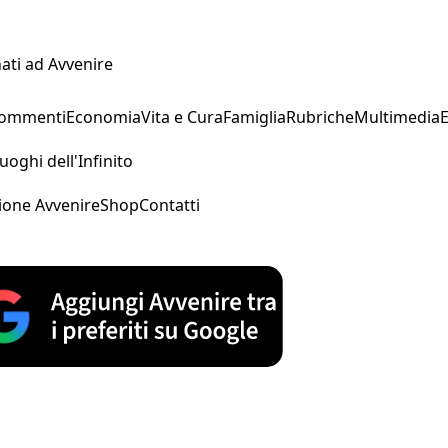
ati ad Avvenire
Commenti
Economia
Vita e Cura
Famiglia
Rubriche
Multimedia
uoghi dell'Infinito
ione Avvenire
Shop
Contatti