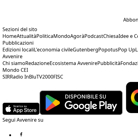
Abbon
Sezioni del sito
Home
Attualità
Politica
Mondo
Agorà
Podcast
Chiesa
Idee e 
Pubblicazioni
Edizioni locali
L'economia civile
Gutenberg
Popotus
Pop Up
L
Avvenire
Chi siamo
Redazione
Ecosistema Avvenire
Pubblicità
Fondaz
Mondo CEI
SIR
Radio InBlu
TV2000
FISC
Segui Avvenire su