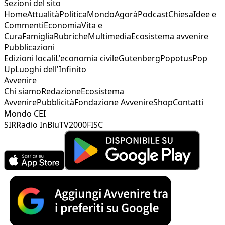
Sezioni del sito
Home
Attualità
Politica
Mondo
Agorà
Podcast
Chiesa
Idee e
Commenti
Economia
Vita e
Cura
Famiglia
Rubriche
Multimedia
Ecosistema avvenire
Pubblicazioni
Edizioni locali
L'economia civile
Gutenberg
Popotus
Pop
Up
Luoghi dell'Infinito
Avvenire
Chi siamo
Redazione
Ecosistema
Avvenire
Pubblicità
Fondazione Avvenire
Shop
Contatti
Mondo CEI
SIR
Radio InBlu
TV2000
FISC