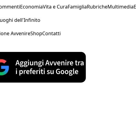
Commenti
Economia
Vita e Cura
Famiglia
Rubriche
Multimedia
uoghi dell'Infinito
ione Avvenire
Shop
Contatti