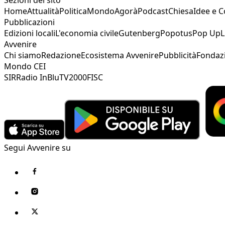
Home
Attualità
Politica
Mondo
Agorà
Podcast
Chiesa
Idee e 
Pubblicazioni
Edizioni locali
L'economia civile
Gutenberg
Popotus
Pop Up
L
Avvenire
Chi siamo
Redazione
Ecosistema Avvenire
Pubblicità
Fondaz
Mondo CEI
SIR
Radio InBlu
TV2000
FISC
Segui Avvenire su